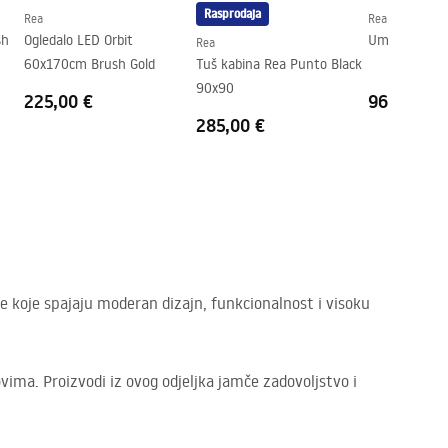
Rasprodaja
Rea
Rea
sh
Ogledalo LED Orbit
Umivaonik Re
Rea
60x170cm Brush Gold
Tuš kabina Rea Punto Black
90x90
225,00 €
96,00 €
285,00 €
e koje spajaju moderan dizajn, funkcionalnost i visoku
ima. Proizvodi iz ovog odjeljka jamče zadovoljstvo i