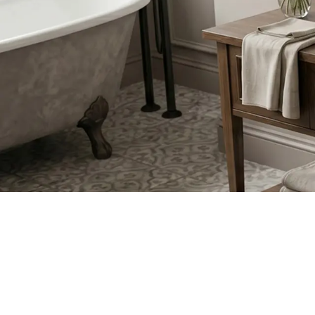
WC školjke
Umivaonici
Kade i paravani
Miješalice, pipe, slavine
Tuševi
Kuhinja
Pribor i kupaonski namještaj