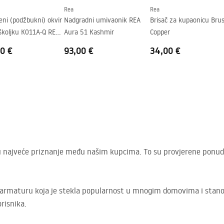
Rea
Rea
ni (podžbukni) okvir
Nadgradni umivaonik REA
Brisač za kupaonicu Bru
školjku K011A-Q REA
Aura 51 Kashmir
Copper
0 €
93,00 €
34,00 €
vaju najveće priznanje među našim kupcima. To su provjerene ponud
u armaturu koja je stekla popularnost u mnogim domovima i stanov
risnika.