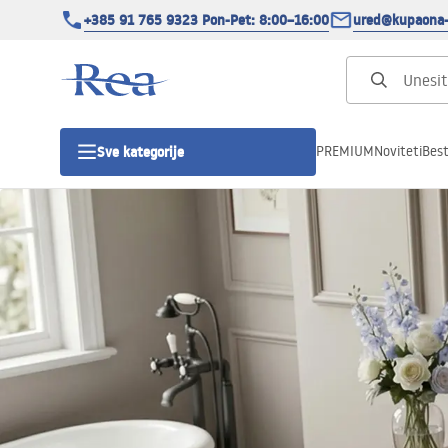
+385 91 765 9323 Pon-Pet: 8:00–16:00
ured@kupaona-
PREMIUM
Noviteti
Best
Sve kategorije
Tuš kabine
Tuš vrata
Tuš kade
Tuš Kanalice