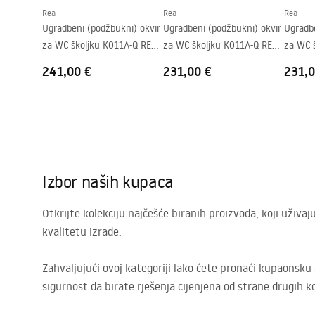
Rea
Rea
Rea
Ugradbeni (podžbukni) okvir
Ugradbeni (podžbukni) okvir
Ugradbe
za WC školjku K011A-Q REA
za WC školjku K011A-Q REA
za WC 
J Gold
J Titan
J Satin
241,00 €
231,00 €
231,0
Izbor naših kupaca
Otkrijte kolekciju najčešće biranih proizvoda, koji uži
kvalitetu izrade.
Zahvaljujući ovoj kategoriji lako ćete pronaći kupaonsk
sigurnost da birate rješenja cijenjena od strane drugih ko