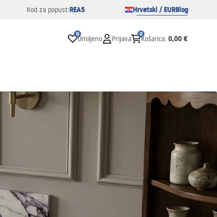
REA5
Hrvatski / EUR
Blog
Kod za popust:
0
0
0,00 €
Omiljeno
Prijava
Košarica
: