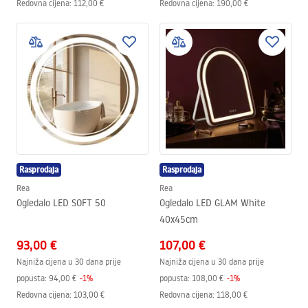
Redovna cijena
:
112,00 €
Redovna cijena
:
190,00 €
Rasprodaja
Rasprodaja
Rea
Rea
Ogledalo LED SOFT 50
Ogledalo LED GLAM White
40x45cm
93,00 €
107,00 €
Najniža cijena u 30 dana prije
Najniža cijena u 30 dana prije
popusta:
94,00 €
-
1
%
popusta:
108,00 €
-
1
%
Redovna cijena
:
103,00 €
Redovna cijena
:
118,00 €