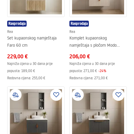
Rasprodaja
Rasprodaja
Rea
Rea
Set kupaonskog namještaja
Komplet kupaonskog
Faro 60 cm
namještaja s pločom Modo
60cm Beige
229,00 €
206,00 €
Najniža cijena u 30 dana prije
Najniža cijena u 30 dana prije
popusta:
189,00 €
popusta:
271,00 €
-
24
%
Redovna cijena
:
255,00 €
Redovna cijena
:
271,00 €