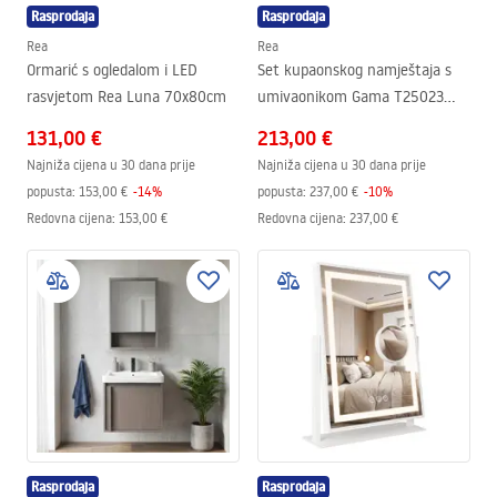
Rasprodaja
Rasprodaja
Rea
Rea
Ormarić s ogledalom i LED
Set kupaonskog namještaja s
rasvjetom Rea Luna 70x80cm
umivaonikom Gama T25023
QHM 60CM
131,00 €
213,00 €
Najniža cijena u 30 dana prije
Najniža cijena u 30 dana prije
popusta:
153,00 €
-
14
%
popusta:
237,00 €
-
10
%
Redovna cijena
:
153,00 €
Redovna cijena
:
237,00 €
Rasprodaja
Rasprodaja