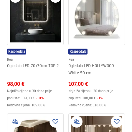
Rasprodaja
Rasprodaja
Rea
Rea
Ogledalo LED 70x70cm TOP-2
Ogledalo LED HOLLYWOOD
White 50 cm
98,00 €
107,00 €
Najniža cijena u 30 dana prije
Najniža cijena u 30 dana prije
popusta:
109,00 €
-
10
%
popusta:
108,00 €
-
1
%
Redovna cijena
:
109,00 €
Redovna cijena
:
118,00 €