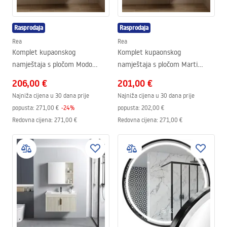
Rasprodaja
Rasprodaja
Rea
Rea
Komplet kupaonskog
Komplet kupaonskog
namještaja s pločom Modo
namještaja s pločom Marti
60cm Grey
60cm Grey
206,00 €
201,00 €
Najniža cijena u 30 dana prije
Najniža cijena u 30 dana prije
popusta:
271,00 €
-
24
%
popusta:
202,00 €
Redovna cijena
:
271,00 €
Redovna cijena
:
271,00 €