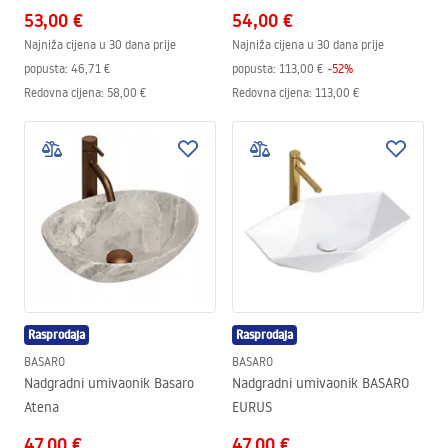
53,00 €
54,00 €
Najniža cijena u 30 dana prije
Najniža cijena u 30 dana prije
popusta:
46,71 €
popusta:
113,00 €
-
52
%
Redovna cijena
:
58,00 €
Redovna cijena
:
113,00 €
Rasprodaja
Rasprodaja
BASARO
BASARO
Nadgradni umivaonik Basaro
Nadgradni umivaonik BASARO
Atena
EURUS
47,00 €
47,00 €