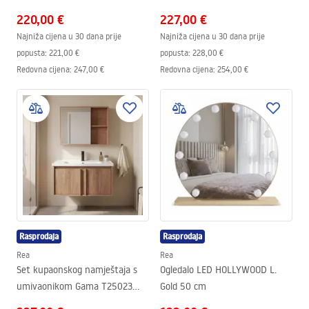
BXM 70CM
KJM 80CM
220,00 €
227,00 €
Najniža cijena u 30 dana prije
Najniža cijena u 30 dana prije
popusta:
221,00 €
popusta:
228,00 €
Redovna cijena
:
247,00 €
Redovna cijena
:
254,00 €
Rasprodaja
Rasprodaja
Rea
Rea
Set kupaonskog namještaja s
Ogledalo LED HOLLYWOOD L.
umivaonikom Gama T25023
Gold 50 cm
HHL 80CM