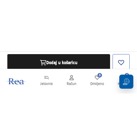
Dodaj u košaricu
0
0
Jelovnik
Račun
Omiljeno
Košarica
Newsletter
Budite u tijeku s novostima i promocijama!