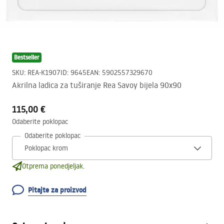
Bestseller
SKU
:
REA-K1907
ID
:
9645
EAN
:
5902557329670
Akrilna ladica za tuširanje Rea Savoy bijela 90x90
115,00 €
Odaberite poklopac
Odaberite poklopac
Otprema ponedjeljak.
Pitajte za proizvod