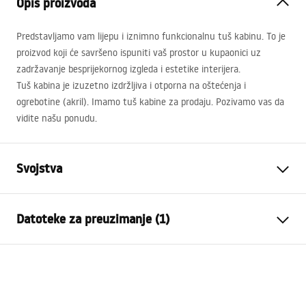
Opis proizvoda
Predstavljamo vam lijepu i iznimno funkcionalnu tuš kabinu. To je
proizvod koji će savršeno ispuniti vaš prostor u kupaonici uz
zadržavanje besprijekornog izgleda i estetike interijera.
Tuš kabina je izuzetno izdržljiva i otporna na oštećenja i
ogrebotine (akril). Imamo tuš kabine za prodaju. Pozivamo vas da
vidite našu ponudu.
Svojstva
Boja
Bijela
Datoteke za preuzimanje (1)
Materijal
Akril
Duljina
900
mm
Montažne upute
Širina
900
mm
Shower tray.pdf
Visina
60
mm