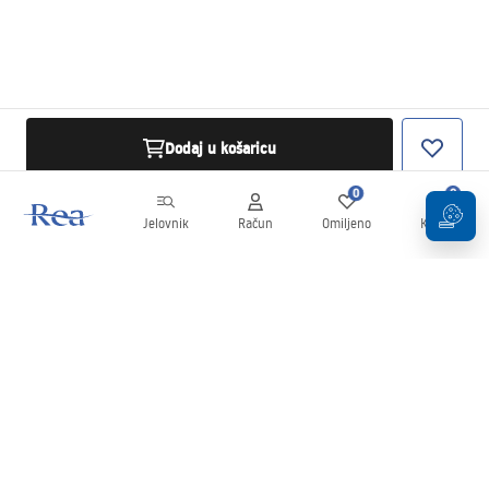
Dodaj u košaricu
0
0
Jelovnik
Račun
Omiljeno
Košarica
Newsletter
Budite u tijeku s novostima i promocijama!
Prijavi se