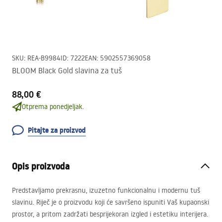
SKU
:
REA-B9984
ID
:
7222
EAN
:
5902557369058
BLOOM Black Gold slavina za tuš
88,00 €
Otprema ponedjeljak.
Pitajte za proizvod
Opis proizvoda
Predstavljamo prekrasnu, izuzetno funkcionalnu i modernu tuš
slavinu. Riječ je o proizvodu koji će savršeno ispuniti Vaš kupaonski
prostor, a pritom zadržati besprijekoran izgled i estetiku interijera.