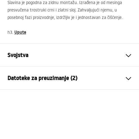
Slavina je pogodna za zidnu montažu. Izrađena je od mesinga
presvučena trostruki crni i zlatni sloj. Zahvaljujući njemu, u
posebnoj fazi proizvodnje, izdržljiv je i jednostavan za čišćenje.
Upute
h3.
Svojstva
Vrsta slavine
Tuš
Datoteke za preuzimanje (2)
Način montaže
Zidna
Boja
Zlatni
Montažne upute
Materijal
Mjed, ABS
Faucet.pdf
Visina
120
mm
Tehnologija premazivanja
PVD
Jamstveni uvjeti
Promjer priključka
1/2 cola
Warranty_Terms_and_Conditions_Faucets_-_5.pdf