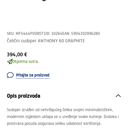
SKU
:
MF5444PVDBST1
ID
:
10264
EAN
:
5904310996280
Čelični sudoper ANTHONY 60 GRAPHITE
394,00 €
Otprema sutra.
Pitajte za proizvod
Opis proizvoda
Sudoper izrađen od nehrđajućeg čelika svojim minimalističkim,
modernim izgledom uklapa se u uređenje svake kuhinje. Duboka i
prostrana posuda osigurava veliku udobnost korištenja.