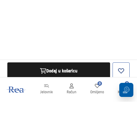
Dodaj u košaricu
0
0
Jelovnik
Račun
Omiljeno
Košarica
Newsletter
Budite u tijeku s novostima i promocijama!