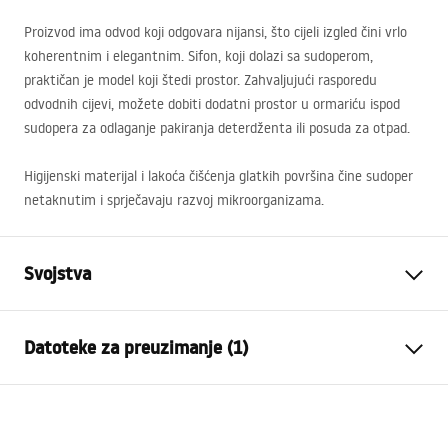
Proizvod ima odvod koji odgovara nijansi, što cijeli izgled čini vrlo
koherentnim i elegantnim. Sifon, koji dolazi sa sudoperom,
praktičan je model koji štedi prostor. Zahvaljujući rasporedu
odvodnih cijevi, možete dobiti dodatni prostor u ormariću ispod
sudopera za odlaganje pakiranja deterdženta ili posuda za otpad.
Higijenski materijal i lakoća čišćenja glatkih površina čine sudoper
netaknutim i sprječavaju razvoj mikroorganizama.
Svojstva
Duljina sudopera (mm)
440
mm
Datoteke za preuzimanje (1)
Širina sudopera (mm)
540
mm
Dubina odjeljka sudopera
190
mm
Template
(mm)
ANTHONY_60.pdf
Otvor za slavinu
Ne