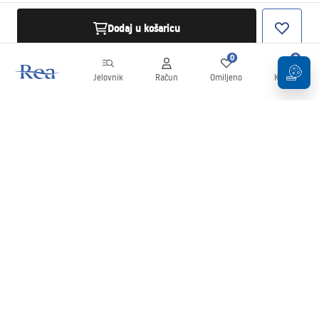
Dodaj u košaricu
0
0
Jelovnik
Račun
Omiljeno
Košarica
Newsletter
Budite u tijeku s novostima i promocijama!
Prijavi se
Unošenjem i potvrđivanjem svojih podataka pristajete na primanje
newslettera prema uvjetima navedenim u
Pravilima
.