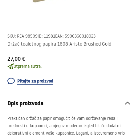
SKU
:
REA-98509
ID
:
11981
EAN
:
5906366018923
Držač toaletnog papira 1608 Aristo Brushed Gold
27,00 €
Otprema sutra.
Pitajte za proizvod
Opis proizvoda
Praktičan držač za papir omogućit će vam održavanje reda i
urednosti u kupaonici, a njegov moderan izgled bit će dodatni
dekorativni element vaše kupaonice. Lagani, a istovremeno vrlo