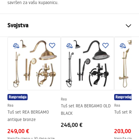
savršen za vašu kupaonicu.
Svojstva
Boja
Četkano zlato
Materijal
Metal
Način montaže
Na vijke
Širina
112
mm
Visina
700
mm
Dubina
55
mm
Rasprodaja
Rasprodaja
Rea
Jamstvo
24 mjeseca
Rea
Tuš set REA BERGAMO OLD
Rea
Tuš set REA BERGAMO
Tuš set REA 
BLACK
antique bronze
246,00 €
249,00 €
203,00 €
Najniža cijena u 30 dana prije
Najniža cijena 