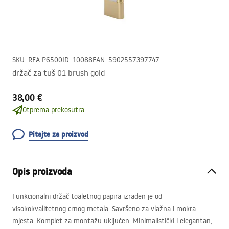
SKU
:
REA-P6500
ID
:
10088
EAN
:
5902557397747
držač za tuš 01 brush gold
38,00 €
Otprema prekosutra.
Pitajte za proizvod
Opis proizvoda
Funkcionalni držač toaletnog papira izrađen je od
visokokvalitetnog crnog metala. Savršeno za vlažna i mokra
mjesta. Komplet za montažu uključen. Minimalistički i elegantan,