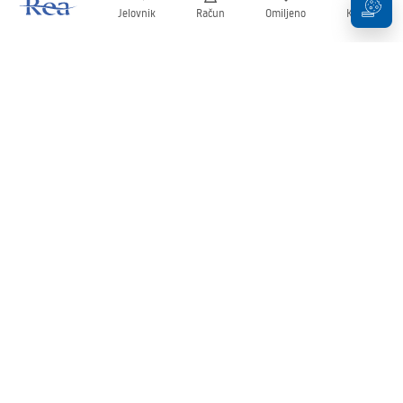
Jelovnik
Račun
Omiljeno
Košarica
Newsletter
Budite u tijeku s novostima i promocijama!
Prijavi se
Unošenjem i potvrđivanjem svojih podataka pristajete na primanje
newslettera prema uvjetima navedenim u
Pravilima
.