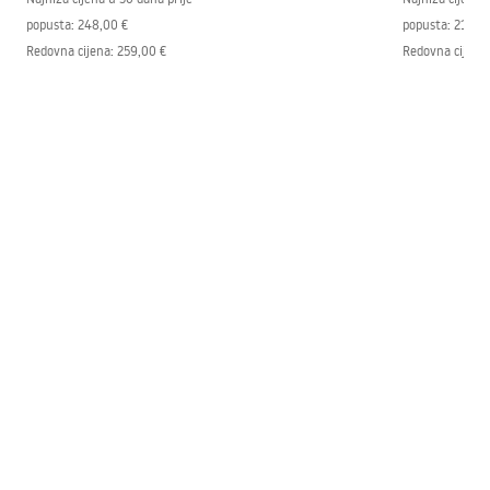
popusta:
248,00 €
popusta:
214,0
Redovna cijena
:
259,00 €
Redovna cijena