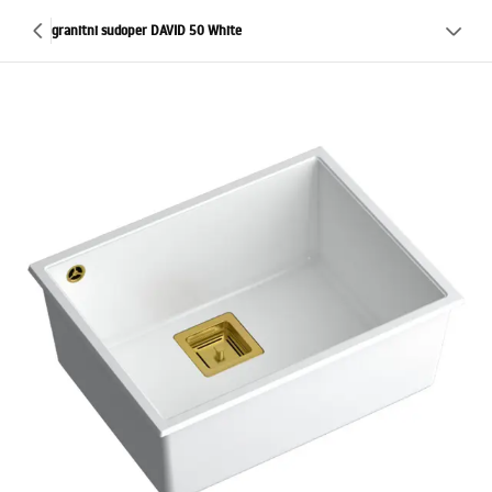
granitni sudoper DAVID 50 White