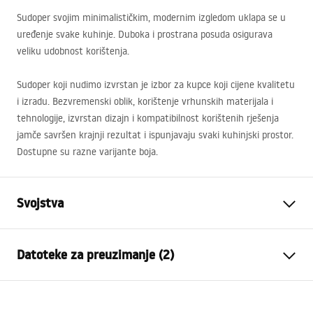
Sudoper svojim minimalističkim, modernim izgledom uklapa se u
uređenje svake kuhinje. Duboka i prostrana posuda osigurava
veliku udobnost korištenja.
Sudoper koji nudimo izvrstan je izbor za kupce koji cijene kvalitetu
i izradu. Bezvremenski oblik, korištenje vrhunskih materijala i
tehnologije, izvrstan dizajn i kompatibilnost korištenih rješenja
jamče savršen krajnji rezultat i ispunjavaju svaki kuhinjski prostor.
Dostupne su razne varijante boja.
Svojstva
Duljina sudopera (mm)
420
mm
Datoteke za preuzimanje (2)
Širina sudopera (mm)
550
mm
Dubina odjeljka sudopera
225
mm
Installation
(mm)