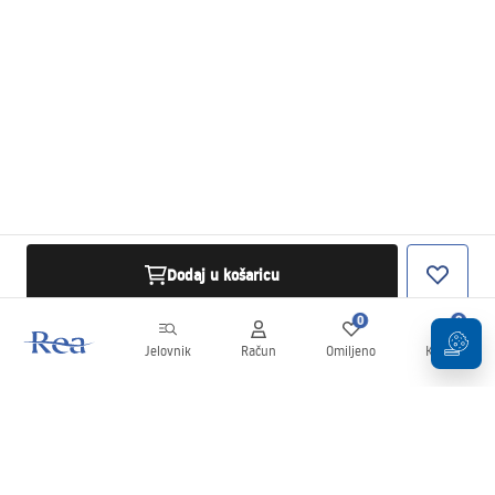
Dodaj u košaricu
0
0
Jelovnik
Račun
Omiljeno
Košarica
Newsletter
Budite u tijeku s novostima i promocijama!