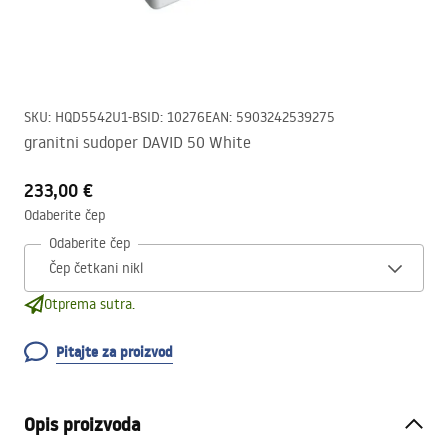
SKU
:
HQD5542U1-BS
ID
:
10276
EAN
:
5903242539275
granitni sudoper DAVID 50 White
233,00 €
Odaberite čep
Odaberite čep
Otprema sutra.
Pitajte za proizvod
Opis proizvoda