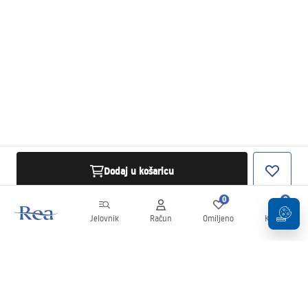
Dodaj u košaricu
0
0
Jelovnik
Račun
Omiljeno
Košarica
Newsletter
Budite u tijeku s novostima i promocijama!