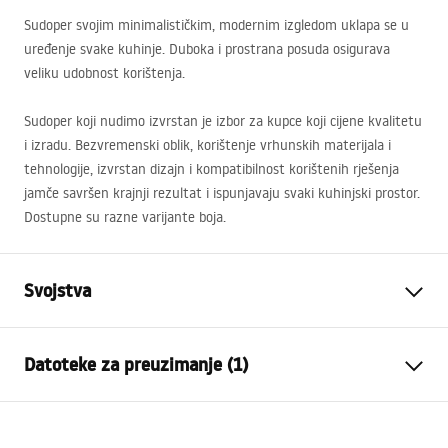
Sudoper svojim minimalističkim, modernim izgledom uklapa se u
uređenje svake kuhinje. Duboka i prostrana posuda osigurava
veliku udobnost korištenja.
Sudoper koji nudimo izvrstan je izbor za kupce koji cijene kvalitetu
i izradu. Bezvremenski oblik, korištenje vrhunskih materijala i
tehnologije, izvrstan dizajn i kompatibilnost korištenih rješenja
jamče savršen krajnji rezultat i ispunjavaju svaki kuhinjski prostor.
Dostupne su razne varijante boja.
Svojstva
Duljina sudopera (mm)
460
mm
Datoteke za preuzimanje (1)
Širina sudopera (mm)
555
mm
Dubina odjeljka sudopera
220
mm
Installation
(mm)