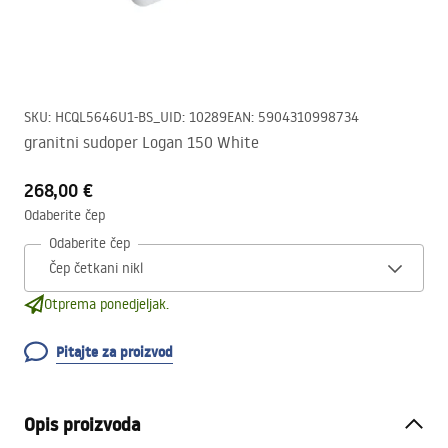
SKU
:
HCQL5646U1-BS_U
ID
:
10289
EAN
:
5904310998734
granitni sudoper Logan 150 White
268,00 €
Odaberite čep
Odaberite čep
Otprema ponedjeljak.
Pitajte za proizvod
Opis proizvoda