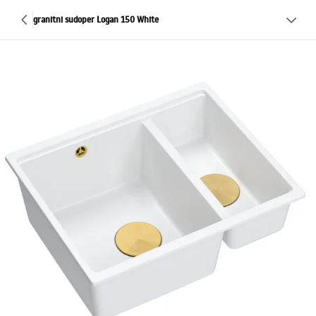
granitni sudoper Logan 150 White