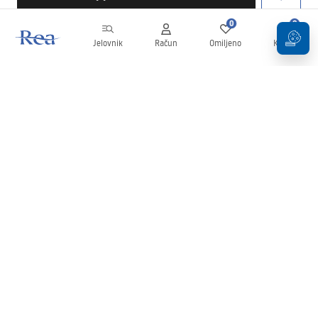
0
0
Jelovnik
Račun
Omiljeno
Košarica
Newsletter
Budite u tijeku s novostima i promocijama!
Prijavi se
Unošenjem i potvrđivanjem svojih podataka pristajete na primanje
newslettera prema uvjetima navedenim u
Pravilima
.