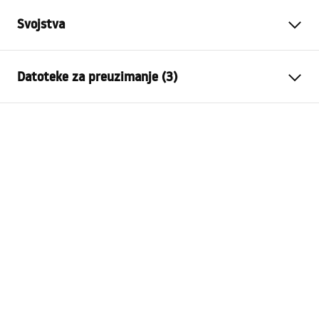
Svojstva
Varijanta čepa
bez preljevne rupe,
Datoteke za preuzimanje (3)
univerzalan
Materijal
mjed
Jamstveni uvjeti
Boja
Black
Warranty_Terms_and_Conditions_Siphons_-_24.pdf
Jamstvo
24 mjeseca
Tehnologija premazivanja
Electroplating
Sigurnosne informacije
Średnica otworu wanny
48
mm
Warranty_Terms_and_Conditions_Plugs_and_Siphons.
Promjer odvodne rupe
45 mm
pdf
Promjer priključka
1.1/2 cola
Upute za montažu
Plug_and_Siphon.pdf