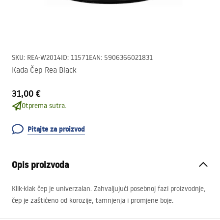
SKU
:
REA-W2014
ID
:
11571
EAN
:
5906366021831
Kada Čep Rea Black
31,00 €
Otprema sutra.
Pitajte za proizvod
Opis proizvoda
Klik-klak čep je univerzalan. Zahvaljujući posebnoj fazi proizvodnje,
čep je zaštićeno od korozije, tamnjenja i promjene boje.