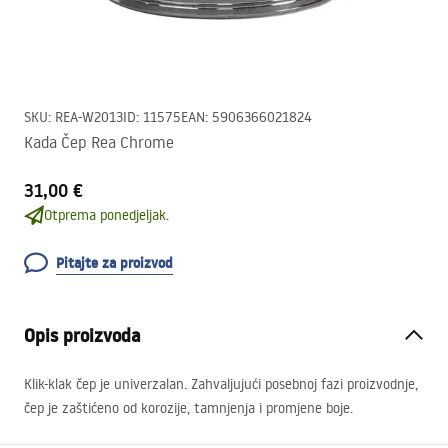
SKU
:
REA-W2013
ID
:
11575
EAN
:
5906366021824
Kada Čep Rea Chrome
31,00 €
Otprema ponedjeljak.
Pitajte za proizvod
Opis proizvoda
Klik-klak čep je univerzalan. Zahvaljujući posebnoj fazi proizvodnje,
čep je zaštićeno od korozije, tamnjenja i promjene boje.