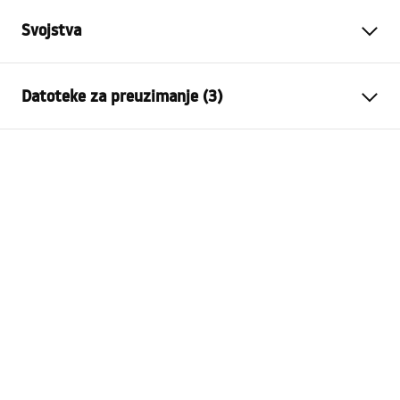
Svojstva
Varijanta čepa
bez preljevne rupe,
Datoteke za preuzimanje (3)
univerzalan
Materijal
mjed
Jamstveni uvjeti
Boja
Chrome
Warranty_Terms_and_Conditions_Siphons_-_24.pdf
Jamstvo
24 mjeseca
Tehnologija premazivanja
Electroplating
Sigurnosne informacije
Średnica otworu wanny
48
mm
Warranty_Terms_and_Conditions_Plugs_and_Siphons.
Promjer odvodne rupe
45 mm
pdf
Promjer priključka
1.1/2 cola
Upute za montažu
Plug_and_Siphon.pdf