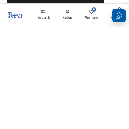
0
0
Jelovnik
Račun
Omiljeno
Košarica
Newsletter
Budite u tijeku s novostima i promocijama!
Prijavi se
Unošenjem i potvrđivanjem svojih podataka pristajete na primanje
newslettera prema uvjetima navedenim u
Pravilima
.