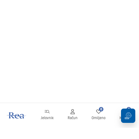
0
0
Jelovnik
Račun
Omiljeno
Košarica