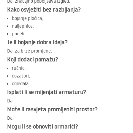
Da, značajno poboljšava izgled.
Kako osvježiti bez razbijanja?
bojanje pločica,
naljepnice,
paneli.
Je li bojanje dobra ideja?
Da, za brze promjene.
Koji dodaci pomažu?
ručnici,
dozatori,
ogledala.
Isplati li se mijenjati armaturu?
Da.
Može li rasvjeta promijeniti prostor?
Da.
Mogu li se obnoviti ormarići?