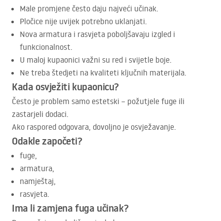
Male promjene često daju najveći učinak.
Pločice nije uvijek potrebno uklanjati.
Nova armatura i rasvjeta poboljšavaju izgled i
funkcionalnost.
U maloj kupaonici važni su red i svijetle boje.
Ne treba štedjeti na kvaliteti ključnih materijala.
Kada osvježiti kupaonicu?
Često je problem samo estetski – požutjele fuge ili
zastarjeli dodaci.
Ako raspored odgovara, dovoljno je osvježavanje.
Odakle započeti?
fuge,
armatura,
namještaj,
rasvjeta.
Ima li zamjena fuga učinak?