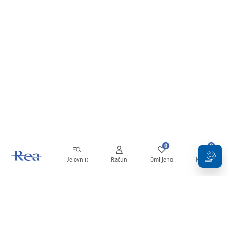
0
0
Jelovnik
Račun
Omiljeno
Košarica
Newsletter
Budite u tijeku s novostima i promocijama!