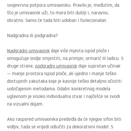
svojevrsna potpora umivaoniku. Pravilo je, međutim, da
što je umivaonik uži, to mora biti dublji i, naravno,
obratno. Samo će tada biti udoban i funkcionalan.
Nadgradna ili podgradna?
Nadgradni umivaonik
daje više mjesta ispod ploče i
omogućuje ondje smjestiti, na primjer, ormarić ili ladicu. S
druge strane,
podgradni umivaonik
daje suprotan učinak
— manje prostora ispod ploče, ali ujedno i manje teško
dostupnih zakutaka koje je kasnije teško detaljno očistiti
uobičajenim metodama. Odabir konkretnog modela
uglavnom je visoko individualna stvar i najčešće se svodi
na vizualni dojam.
Ako raspored umivaonika predviđa da će njegov sifon biti
vidljiv, tada se vrijedi odlučiti za dekorativni model. S