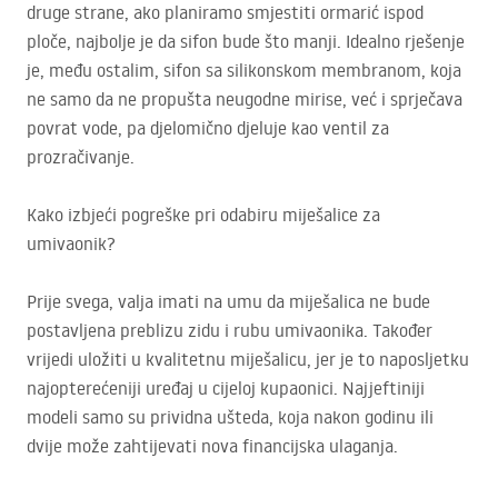
druge strane, ako planiramo smjestiti ormarić ispod
ploče, najbolje je da sifon bude što manji. Idealno rješenje
je, među ostalim, sifon sa silikonskom membranom, koja
ne samo da ne propušta neugodne mirise, već i sprječava
povrat vode, pa djelomično djeluje kao ventil za
prozračivanje.
Kako izbjeći pogreške pri odabiru miješalice za
umivaonik?
Prije svega, valja imati na umu da miješalica ne bude
postavljena preblizu zidu i rubu umivaonika. Također
vrijedi uložiti u kvalitetnu miješalicu, jer je to naposljetku
najopterećeniji uređaj u cijeloj kupaonici. Najjeftiniji
modeli samo su prividna ušteda, koja nakon godinu ili
dvije može zahtijevati nova financijska ulaganja.