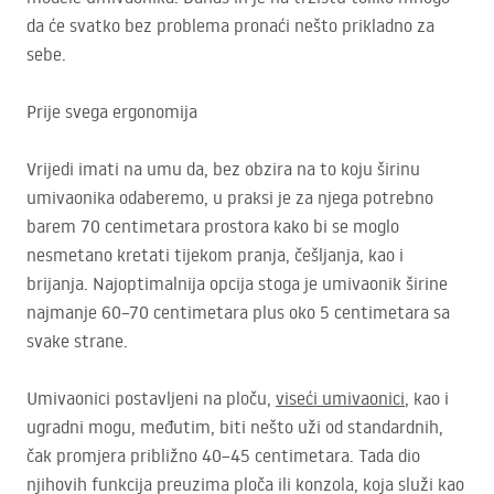
da će svatko bez problema pronaći nešto prikladno za
sebe.
Prije svega ergonomija
Vrijedi imati na umu da, bez obzira na to koju širinu
umivaonika odaberemo, u praksi je za njega potrebno
barem 70 centimetara prostora kako bi se moglo
nesmetano kretati tijekom pranja, češljanja, kao i
brijanja. Najoptimalnija opcija stoga je umivaonik širine
najmanje 60–70 centimetara plus oko 5 centimetara sa
svake strane.
Umivaonici postavljeni na ploču,
viseći umivaonici
, kao i
ugradni mogu, međutim, biti nešto uži od standardnih,
čak promjera približno 40–45 centimetara. Tada dio
njihovih funkcija preuzima ploča ili konzola, koja služi kao