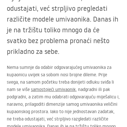
odustajati, već strpljivo pregledati
različite modele umivaonika. Danas ih
je na tržištu toliko mnogo da će
svatko bez problema pronaći nešto
prikladno za sebe.
Nema sumnje da odabir odgovarajućeg umivaonika za
kupaonicu uvijek sa sobom nosi brojne dileme. Prije
svega, na samom početku treba donijeti odluku sviđa li
nam se više
samostojeći umivaonik
, nadgradni ili pak
podgradni, a zatim mu odabrati odgovarajuću miješalicu i,
naravno, prilagoditi dimenzije samog umivaonika veličini
kupaonskog prostora. Iako to nije jednostavan zadatak,
ne treba odustajati, već strpljivo razgledati različite
modele umivaonika. Danas ih je na tržištu toliko mnogo