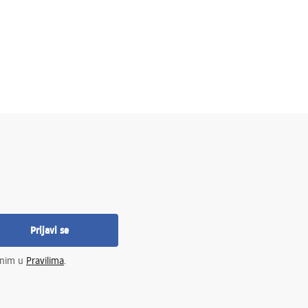
Prijavi se
enim u
Pravilima
.