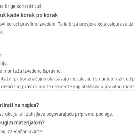
 brige koristiti tuš.
tuš kade korak po korak
 svi koraci pravilno izvedeni. To je brza provjera koja osigurava da
a.
o.
nja.
 je montaža izvedena ispravno.
tažni pribor značajno olakšavaju instalaciju i smanjuju rizik od
 različitim prostorima te elemente koji olakšavaju pravilnu mont
ntirati na nogice?
trukciju, ali zahtijeva odgovarajuću pripremu podloge.
 drugim materijalom?
dniji za vlažne uvjete.