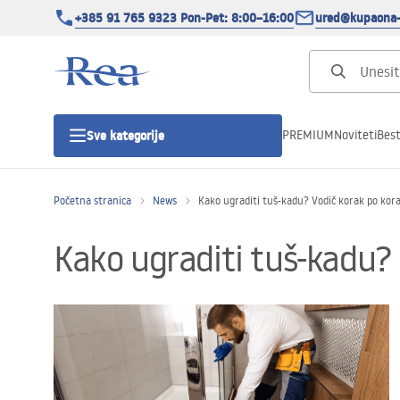
+385 91 765 9323 Pon-Pet: 8:00–16:00
ured@kupaona-
PREMIUM
Noviteti
Best
Sve kategorije
Početna stranica
News
Kako ugraditi tuš-kadu? Vodič korak po kor
Tuš kabine
Kako ugraditi tuš-kadu?
Tuš vrata
Tuš kade
Tuš Kanalice