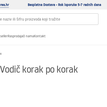
rea.hr
Besplatna Dostava - Rok isporuke 5-7 radnih dana
seller
Rasprodaja
O nama
Kontakt
ak
 Vodič korak po korak