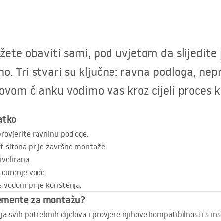
te obaviti sami, pod uvjetom da slijedite p
no. Tri stvari su ključne: ravna podloga, ne
U ovom članku vodimo vas kroz cijeli proces 
atko
provjerite ravninu podloge.
t sifona prije završne montaže.
ivelirana.
 curenje vode.
 vodom prije korištenja.
 elemente za montažu?
nja svih potrebnih dijelova i provjere njihove kompatibilnosti s i