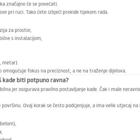
aka značajno će se povećati.
sve pri ruci. Tako ćete izbjeći prekide tijekom rada.
ija za prostor,
bilne s instalacijom,
a, metar).
 omogućuje fokus na preciznost, a ne na traženje dijelova.
uš kade biti potpuno ravna?
abilna jer osigurava pravilno postavljanje kade. Čak i male nera
 površinu. Ovaj korak se često podcjenjuje, a ima velik utjecaj na
ibelom),
a,
odvod,