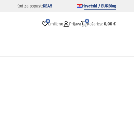
REA5
Hrvatski / EUR
Blog
Kod za popust:
0
0
0,00 €
Omiljeno
Prijava
Košarica
: