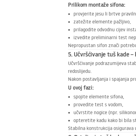
Prilikom montaže sifona:
provjerite jesu li brtve pravil
zatežite elemente pažljivo,
prilagodite odvodnu cijev insta
izvedite preliminarni test ne
Nepropustan sifon znači potrebu
5. Učvršćivanje tuš kade – 
Učvršćivanje podrazumijeva stabil
redoslijedu.
Nakon postavljanja i spajanja pro
U ovoj fazi:
spojite elemente sifona,
provedite test s vodom,
učvrstite nogice (npr. silikon
opteretite kadu kako bi bila s
Stabilna konstrukcija osigurava 