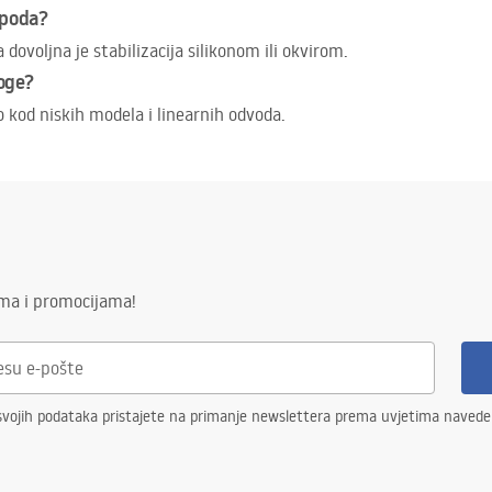
 poda?
ovoljna je stabilizacija silikonom ili okvirom.
loge?
 kod niskih modela i linearnih odvoda.
ima i promocijama!
svojih podataka pristajete na primanje newslettera prema uvjetima naved