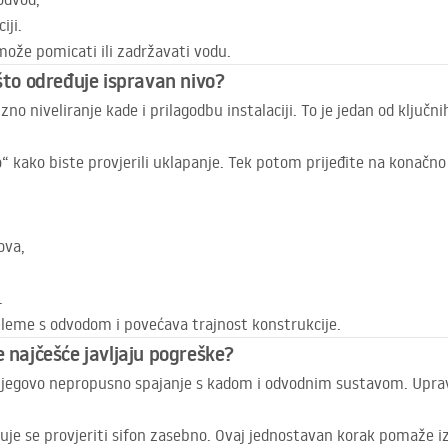
iji.
može pomicati ili zadržavati vodu.
 što određuje ispravan nivo?
zno niveliranje kade i prilagodbu instalaciji. To je jedan od ključn
“ kako biste provjerili uklapanje. Tek potom prijeđite na konačn
ova,
.
bleme s odvodom i povećava trajnost konstrukcije.
e najčešće javljaju pogreške?
jegovo nepropusno spajanje s kadom i odvodnim sustavom. Upravo
je se provjeriti sifon zasebno. Ovaj jednostavan korak pomaže iz