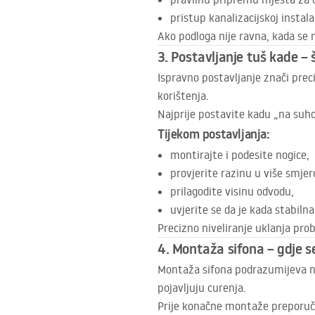
pristup kanalizacijskoj instalac
Ako podloga nije ravna, kada se 
3. Postavljanje tuš kade –
Ispravno postavljanje znači preci
korištenja.
Najprije postavite kadu „na suho
Tijekom postavljanja:
montirajte i podesite nogice,
provjerite razinu u više smjer
prilagodite visinu odvodu,
uvjerite se da je kada stabilna
Precizno niveliranje uklanja pro
4. Montaža sifona – gdje s
Montaža sifona podrazumijeva n
pojavljuju curenja.
Prije konačne montaže preporuču