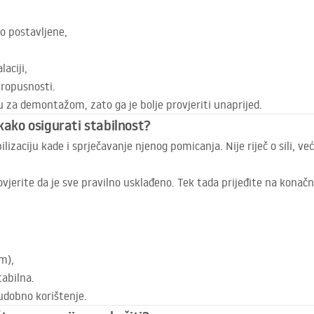
no postavljene,
laciji,
propusnosti.
 za demontažom, zato ga je bolje provjeriti unaprijed.
kako osigurati stabilnost?
izaciju kade i sprječavanje njenog pomicanja. Nije riječ o sili, ve
vjerite da je sve pravilno usklađeno. Tek tada prijeđite na konačn
om),
tabilna.
udobno korištenje.