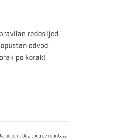
ravilan redoslijed
propustan odvod i
korak po korak!
nstalacijom. Bez toga će montaža