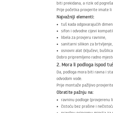
biti prekidana, a rizik od pogreš
Prije početka provjerite imate li 
Najvažniji elementi:
tuš kada odgovarajućih dimenz
sifon i odvodne cijevi kompati
libela za provjeru ravnine,
sanitarni silikon za brtvljenje,
osnovni alat (ključevi, bušilic
Dobro pripremljeno radno mjesto
2. Mora li podloga ispod t
Da, podloga mora biti ravna i st
odvodom vode.
Prije montaže pažljivo provjerite
Obratite pažnju na:
ravninu podloge (provjerenu l
čistoću bez prašine i nečistoć
pravilnu pripremu mjesta za 