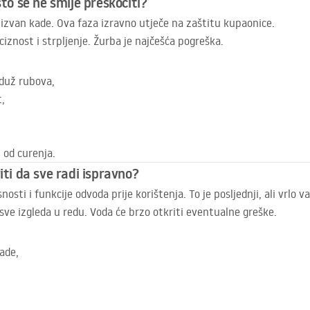
što se ne smije preskočiti?
 izvan kade. Ova faza izravno utječe na zaštitu kupaonice.
iznost i strpljenje. Žurba je najčešća pogreška.
 duž rubova,
t,
i od curenja.
iti da sve radi ispravno?
sti i funkcije odvoda prije korištenja. To je posljednji, ali vrlo v
sve izgleda u redu. Voda će brzo otkriti eventualne greške.
kade,