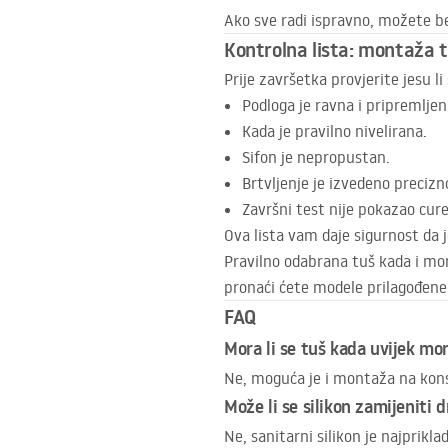
Ako sve radi ispravno, možete bez
Kontrolna lista: montaža 
Prije završetka provjerite jesu li
Podloga je ravna i pripremljen
Kada je pravilno nivelirana.
Sifon je nepropustan.
Brtvljenje je izvedeno precizn
Završni test nije pokazao cure
Ova lista vam daje sigurnost da
Pravilno odabrana tuš kada i mon
pronaći ćete modele prilagođene
FAQ
Mora li se tuš kada uvijek mo
Ne, moguća je i montaža na kons
Može li se silikon zamijeniti
Ne, sanitarni silikon je najprikla