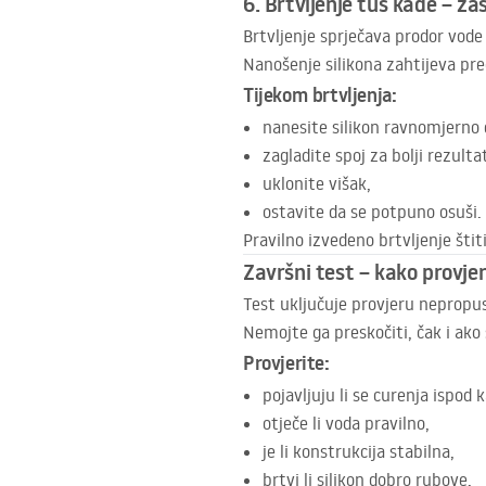
6. Brtvljenje tuš kade – za
Brtvljenje sprječava prodor vode
Nanošenje silikona zahtijeva prec
Tijekom brtvljenja:
nanesite silikon ravnomjerno
zagladite spoj za bolji rezulta
uklonite višak,
ostavite da se potpuno osuši.
Pravilno izvedeno brtvljenje štit
Završni test – kako provjer
Test uključuje provjeru nepropusno
Nemojte ga preskočiti, čak i ako 
Provjerite:
pojavljuju li se curenja ispod 
otječe li voda pravilno,
je li konstrukcija stabilna,
brtvi li silikon dobro rubove.