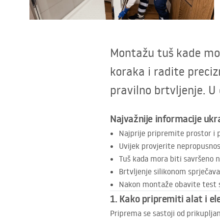
WC školjke
Umivaonici
Montažu tuš kade može
Kade i paravani
koraka i radite preciz
pravilno brtvljenje. 
Miješalice, pipe, slavine
Najvažnije informacije ukr
Tuševi
Najprije pripremite prostor i 
Uvijek provjerite nepropusnos
Kuhinja
Tuš kada mora biti savršeno n
Brtvljenje silikonom sprječava
Pribor i kupaonski namještaj
Nakon montaže obavite test s
1. Kako pripremiti alat i
Priprema se sastoji od prikuplja