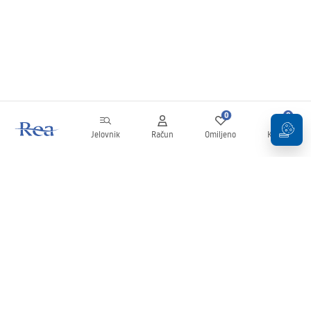
0
0
Jelovnik
Račun
Omiljeno
Košarica
Newsletter
Budite u tijeku s novostima i promocijama!
Prijavi se