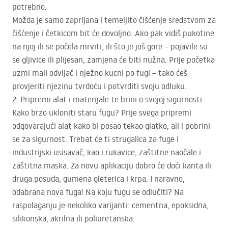
potrebno.
Možda je samo zaprljana i temeljito čišćenje sredstvom za
čišćenje i četkicom bit će dovoljno. Ako pak vidiš pukotine
na njoj ili se počela mrviti, ili što je još gore – pojavile su
se gljivice ili plijesan, zamjena će biti nužna. Prije početka
uzmi mali odvijač i nježno kucni po fugi – tako ćeš
provjeriti njezinu tvrdoću i potvrditi svoju odluku.
2. Pripremi alat i materijale te brini o svojoj sigurnosti
Kako brzo ukloniti staru fugu? Prije svega pripremi
odgovarajući alat kako bi posao tekao glatko, ali i pobrini
se za sigurnost. Trebat će ti strugalica za fuge i
industrijski usisavač, kao i rukavice, zaštitne naočale i
zaštitna maska. Za novu aplikaciju dobro će doći kanta ili
druga posuda, gumena gleterica i krpa. I naravno,
odabrana nova fuga! Na koju fugu se odlučiti? Na
raspolaganju je nekoliko varijanti: cementna, epoksidna,
silikonska, akrilna ili poliuretanska.