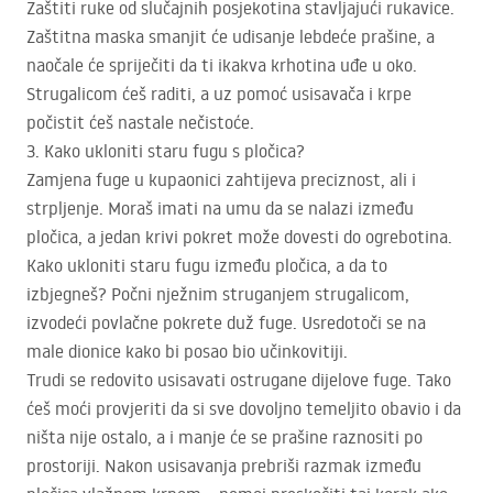
Zaštiti ruke od slučajnih posjekotina stavljajući rukavice.
Zaštitna maska smanjit će udisanje lebdeće prašine, a
naočale će spriječiti da ti ikakva krhotina uđe u oko.
Strugalicom ćeš raditi, a uz pomoć usisavača i krpe
počistit ćeš nastale nečistoće.
3. Kako ukloniti staru fugu s pločica?
Zamjena fuge u kupaonici zahtijeva preciznost, ali i
strpljenje. Moraš imati na umu da se nalazi između
pločica, a jedan krivi pokret može dovesti do ogrebotina.
Kako ukloniti staru fugu između pločica, a da to
izbjegneš? Počni nježnim struganjem strugalicom,
izvodeći povlačne pokrete duž fuge. Usredotoči se na
male dionice kako bi posao bio učinkovitiji.
Trudi se redovito usisavati ostrugane dijelove fuge. Tako
ćeš moći provjeriti da si sve dovoljno temeljito obavio i da
ništa nije ostalo, a i manje će se prašine raznositi po
prostoriji. Nakon usisavanja prebriši razmak između