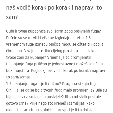
naš vodič korak po korak i napravi to
sam!
Gubi li tvoja kupaonica svoj šarm zbog posivjelih fuga?
Počele su se mrviti i više ne izgledaju estetski? S
vremenom fuge između pločica mogu se oštetiti i obojiti,
čime narušavaju estetiku cijelog prostora. Je li tako i u
tvojoj zoni za kupanje? Vrijeme je to promijeniti!
Uklanjanje fuga prilično je jednostavno i možeš to učiniti
bez majstora. Pogledaj naš vodič korak po korak i napravi
to sam/sama!
1. Uklanjanje fuga – je li nužno? Procjena stanja fuge
Čini li ti se da se boja tvojih fuga malo promijenila? Bile su
bijele, a sada su lagano posivjele? Ili su od sivih postale
gotovo crne? Prije nego što kreneš razmišljati kako
ukloniti staru fugu s pločica, provjeri je li to doista