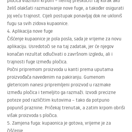
pločica vlažnom krpom – nemoj preskočiti taj korak ako
želiš olakšati razmazivanje nove fuge, a također osigurati
joj veću trajnost. Cijeli postupak ponavljaj dok ne ukloniš
fugu sa svih zidova kupaonice.
4. Aplikacija nove fuge
Čišćenje kupaonice je pola posla, sada je vrijeme za novu
aplikaciju. Usredotoči se na taj zadatak, jer će njegov
konačan rezultat odlučivati o završnom izgledu, ali i
trajnosti fuge između pločica.
Počni pripremom proizvoda u kanti prema uputama
proizvođača navedenim na pakiranju. Gumenom
gletericom nanesi pripremljeni proizvod u razmake
između pločica i temeljito ga razmaži. Izvodi precizne
poteze pod različitim kutovima – tako da potpuno
popuniš praznine. Pričekaj trenutak, a zatim krpom obriši
višak proizvoda s pločica.
5. Zamjena fuga: kupaonica je gotova, vrijeme je za
čišćenje