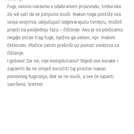
Fugi, ovisno naravno o odabranom proizvodu, treba oko
24-48 sati da se potpuno osuši. Nakon toga postiže sva
svoja svojstva, uključujući odgovarajuću tvrdoću, možeš
prijeći na posljednju fazu – čišćenje. Ako je na pločicama
negdje ostao trag fuge, nježno ga ukloni, npr. malom
četkicom. Pločice zatim prebriši uz pomoć sredstva za
čišćenje.
I gotovo! Zar ne, nije komplicirano? Slijedi ove korake i
zapamti da ne smiješ koristiti taj prostor nakon
ponovnog fugiranja, dok se ne osuši, a sve će ispasti
savršeno. Sretno!