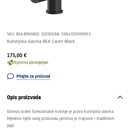
SKU
:
REA-B9608
ID
:
10295
EAN
:
5904310999953
Kuhinjska slavina REA Caren Black
175,00 €
Otprema ponedjeljak.
Pitajte za proizvod
Opis proizvoda
Osnova svake funkcionalne kuhinje je prava kuhinjska slavina.
Mjedeno tijelo ovog proizvoda jamstvo je trajnosti i stabilnosti
pipe.