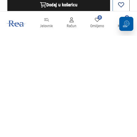
Dodaj u košaricu
0
0
Jelovnik
Račun
Omiljeno
Košarica
Newsletter
Budite u tijeku s novostima i promocijama!
Prijavi se
Unošenjem i potvrđivanjem svojih podataka pristajete na primanje
newslettera prema uvjetima navedenim u
Pravilima
.