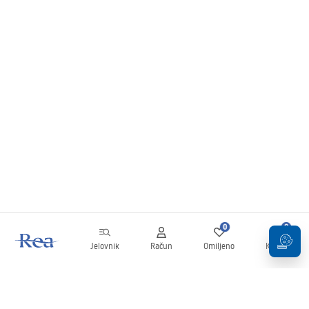
0
0
Jelovnik
Račun
Omiljeno
Košarica
Newsletter