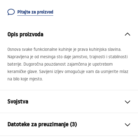
Pitajte za proizvod
Opis proizvoda
Osnova svake funkcionalne kuhinje je prava kuhinjska slavina.
Napravljena je od mesinga sto daje jamstvo, trajnosti i stabilnosti
baterije. Dugoročna pouzdanost zajamčena je upotrebom
keramičke glave. Savijeni izljev omogućuje vam da usmjerite mlaz
na bilo koje mjesto.
Svojstva
Vrsta slavine
Kuhinjska slavina
Datoteke za preuzimanje (3)
Način montaže
Stojeća
Boja
Crn