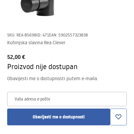
SKU
:
REA-B5698
ID
:
471
EAN
:
5902557323838
Kuhinjska slavina Rea Clever
52,00 €
Proizvod nije dostupan
Obavijesti me o dostupnosti putem e-maila.
Vaša adresa e-pošte
Obavijesti me o dostupnosti