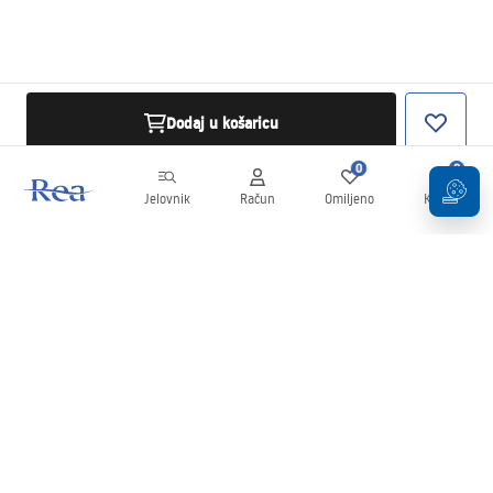
Dodaj u košaricu
0
0
Jelovnik
Račun
Omiljeno
Košarica
Newsletter
Budite u tijeku s novostima i promocijama!
Prijavi se