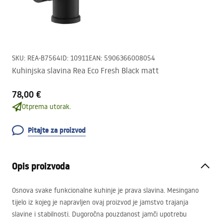
SKU
:
REA-B7564
ID
:
10911
EAN
:
5906366008054
Kuhinjska slavina Rea Eco Fresh Black matt
78,00 €
Otprema utorak.
Pitajte za proizvod
Opis proizvoda
Osnova svake funkcionalne kuhinje je prava slavina. Mesingano
tijelo iz kojeg je napravljen ovaj proizvod je jamstvo trajanja
slavine i stabilnosti. Dugoročna pouzdanost jamči upotrebu