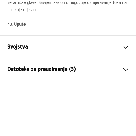
keramičke glave. Savijeni zaslon omogućuje usmjeravanje toka na
bilo koje mjesto.
Upute
h3.
Svojstva
Vrsta slavine
Kuhinjska slavina
Datoteke za preuzimanje (3)
Način montaže
Stojeća
Boja
Crn
Montažne upute
Vrsta izljevne cijevi
Pomična, Izvlačiva
Faucet.pdf
Materijal
Mjed
Doseg izljeva
180
mm
Higijenski certifikat
Visina
375
mm
atest_baterie_kuchenne.pdf
Tehnologija premazivanja
Electroplating