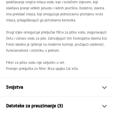
podešavanje smjera mlaza vode, kao i izvlačnim izljevom, koji
olakšava pranje velikih posuda i radnih površina. Dodatno, slavina
ima prekidač mlaza, koji omogućuje jednostavnu promjenu vrste
mlaza, prilagođavajući ga potrebama korisnika.
Drugi izljev omogućuje priključak filtra za pitku vodu, osiguravajući
čistu i zdravu vodu za piće. Zahvaljujući tim funkcijama slavina Eco
Fresh idealno je rješenje za moderne kuhinje, pružajući udobnost,
funkcionalnost i estetiku u jednom.
Filter za pitku vodu nije uključen u set.
Promjer priključka za filter: Brza spojka 1/4 inča.
Svojstva
Vrsta slavine
Kuhinjska slavina
Datoteke za preuzimanje (3)
Način montaže
Stojeća