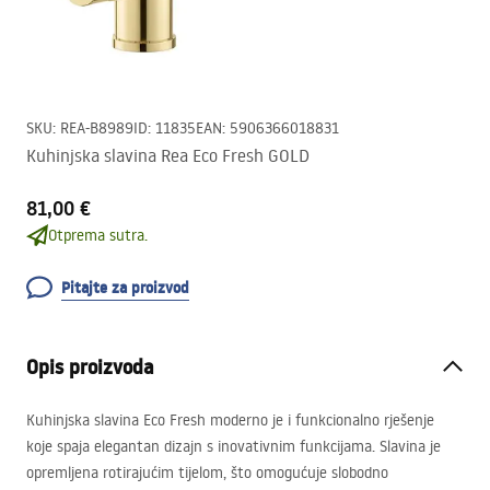
SKU
:
REA-B8989
ID
:
11835
EAN
:
5906366018831
Kuhinjska slavina Rea Eco Fresh GOLD
81,00 €
Otprema sutra.
Pitajte za proizvod
Opis proizvoda
Kuhinjska slavina Eco Fresh moderno je i funkcionalno rješenje
koje spaja elegantan dizajn s inovativnim funkcijama. Slavina je
opremljena rotirajućim tijelom, što omogućuje slobodno