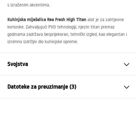
s izraženim akcentima.
Kuhinjska miješalica Rea Fresh High Titan
alat je za zahtjevne
korisnike. Zahvaljujući
PVD
tehnologiji, njezin titan premaz
godinama zadržava besprijekoran, tehnički izgled, kao elegantan i
iznimno izdržljiv dio kuhinjske opreme.
Svojstva
Vrsta slavine
Kuhinjska slavina
Datoteke za preuzimanje (3)
Način montaže
Stojeća
Boja
Titan
Montažne upute
Vrsta izljevne cijevi
Pomična, Izvlačiva
Faucet.pdf
Materijal
Mjed
Doseg izljeva
210
mm
Higijenski certifikat