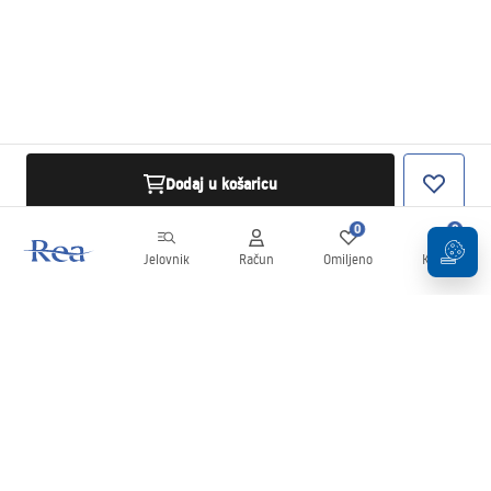
Dodaj u košaricu
0
0
Jelovnik
Račun
Omiljeno
Košarica
Newsletter
Budite u tijeku s novostima i promocijama!