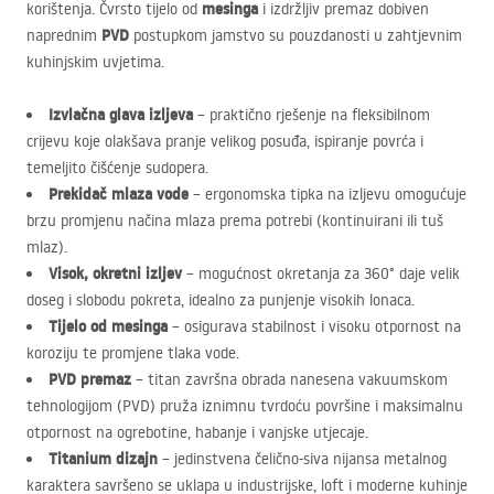
mesinga
korištenja. Čvrsto tijelo od
i izdržljiv premaz dobiven
PVD
naprednim
postupkom jamstvo su pouzdanosti u zahtjevnim
kuhinjskim uvjetima.
Izvlačna glava izljeva
– praktično rješenje na fleksibilnom
crijevu koje olakšava pranje velikog posuđa, ispiranje povrća i
temeljito čišćenje sudopera.
Prekidač mlaza vode
– ergonomska tipka na izljevu omogućuje
brzu promjenu načina mlaza prema potrebi (kontinuirani ili tuš
mlaz).
Visok, okretni izljev
– mogućnost okretanja za 360° daje velik
doseg i slobodu pokreta, idealno za punjenje visokih lonaca.
Tijelo od mesinga
– osigurava stabilnost i visoku otpornost na
koroziju te promjene tlaka vode.
PVD
premaz
– titan završna obrada nanesena vakuumskom
tehnologijom (
PVD
) pruža iznimnu tvrdoću površine i maksimalnu
otpornost na ogrebotine, habanje i vanjske utjecaje.
Titanium dizajn
– jedinstvena čelično-siva nijansa metalnog
karaktera savršeno se uklapa u industrijske, loft i moderne kuhinje