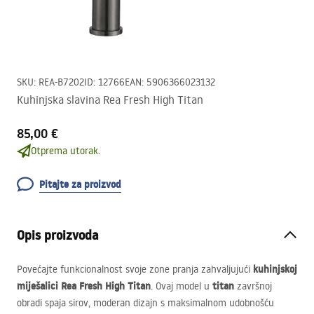
SKU
:
REA-B7202
ID
:
12766
EAN
:
5906366023132
Kuhinjska slavina Rea Fresh High Titan
85,00 €
Otprema utorak.
Pitajte za proizvod
Opis proizvoda
kuhinjskoj
Povećajte funkcionalnost svoje zone pranja zahvaljujući
miješalici Rea Fresh High Titan
titan
. Ovaj model u
završnoj
obradi spaja sirov, moderan dizajn s maksimalnom udobnošću