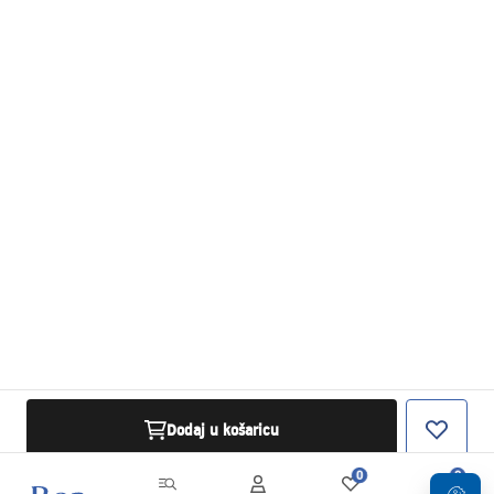
Dodaj u košaricu
0
0