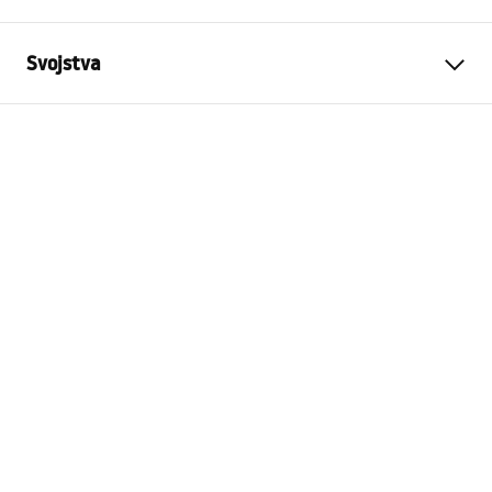
Svojstva
Boja
Četkani čelik
Materijal
Nehrđajući čelik
Način montaže
Na vijke
Širina
600
mm
Visina
50
mm
Dubina
90
mm
Jamstvo
24 mjeseca