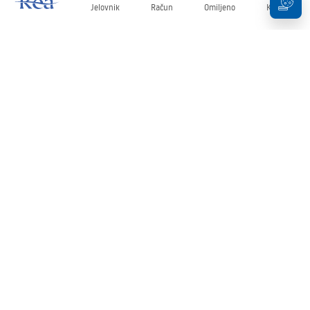
Jelovnik
Račun
Omiljeno
Košarica
Newsletter
Budite u tijeku s novostima i promocijama!
Prijavi se
Unošenjem i potvrđivanjem svojih podataka pristajete na primanje
newslettera prema uvjetima navedenim u
Pravilima
.