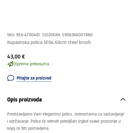
SKU
:
REA-47004
ID
:
11020
EAN
:
5906366007880
Kupaonska polica SF04 60cm steel brush
43,00 €
Otprema prekosutra.
Pitajte za proizvod
Opis proizvoda
Predstavljamo Vam elegantnu policu. Jednostavna za sastavljanje
i održavanje. Polica će odmah poboljšati izgled svake prostorije u
kojoj će biti postavljena.