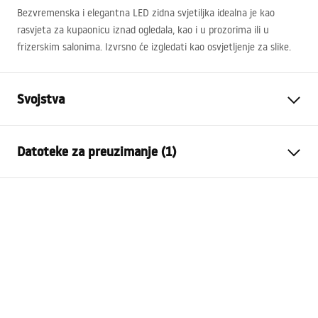
Bezvremenska i elegantna
LED
zidna svjetiljka idealna je kao
rasvjeta za kupaonicu iznad ogledala, kao i u prozorima ili u
frizerskim salonima. Izvrsno će izgledati kao osvjetljenje za slike.
Svojstva
Vrsta svjetiljke
Zidna
Datoteke za preuzimanje (1)
Duljina (mm)
610
mm
Širina (mm)
110
mm
APP849-1W
Visina (mm)
120
mm
MANUAL APP849-1W.pdf
Moć
Mrežno ~220V - ~240V
Materijal izrade
metal, plastika
Boja lampe
crna
Broj svjetlosnih točaka
integrirani LED izvor