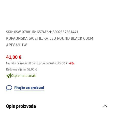
SKU
:
OSW-07881
ID
:
6574
EAN
:
5902557361441
KUPAONSKA SVJETILJKA LED ROUND BLACK 60CM
APP849-1W
41,00 €
-
9
%
Najniža cijena u 30 dana prije popusta:
45,00 €
Redovna cijena
:
53,00 €
Otprema utorak.
Pitajte za proizvod
Opis proizvoda