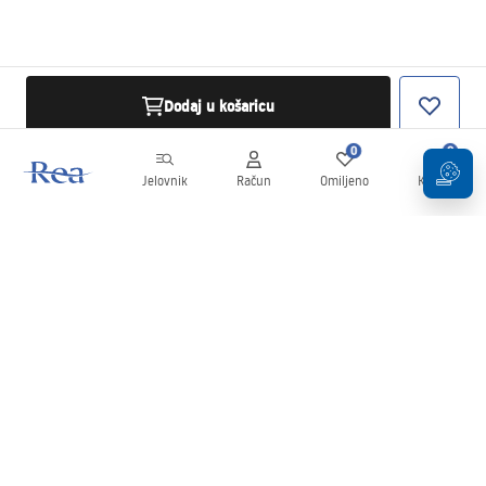
Dodaj u košaricu
0
0
Jelovnik
Račun
Omiljeno
Košarica
Newsletter
Budite u tijeku s novostima i promocijama!
Prijavi se