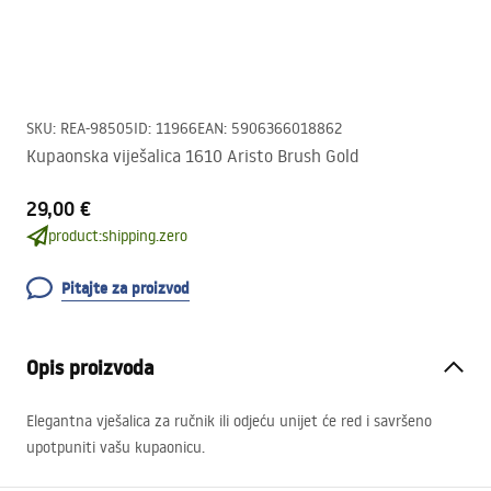
SKU
:
REA-98505
ID
:
11966
EAN
:
5906366018862
Kupaonska viješalica 1610 Aristo Brush Gold
29,00 €
product:shipping.zero
Pitajte za proizvod
Opis proizvoda
Elegantna vješalica za ručnik ili odjeću unijet će red i savršeno
upotpuniti vašu kupaonicu.