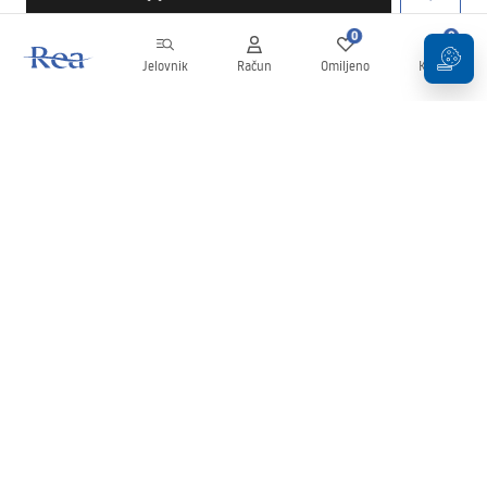
0
0
Jelovnik
Račun
Omiljeno
Košarica
Newsletter
Budite u tijeku s novostima i promocijama!
Prijavi se
Unošenjem i potvrđivanjem svojih podataka pristajete na primanje
newslettera prema uvjetima navedenim u
Pravilima
.