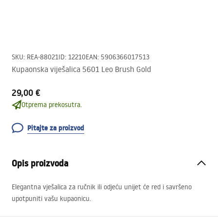
SKU
:
REA-88021
ID
:
12210
EAN
:
5906366017513
Kupaonska viješalica 5601 Leo Brush Gold
29,00 €
Otprema prekosutra.
Pitajte za proizvod
Opis proizvoda
Elegantna vješalica za ručnik ili odjeću unijet će red i savršeno
upotpuniti vašu kupaonicu.