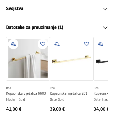
Svojstva
Boja
Četkano zlato
Datoteke za preuzimanje (1)
Materijal
Metal
Način montaže
Na vijke
Jamstveni uvjeti
Širina
630
mm
Warranty_Terms_and_Conditions_Accessories_-_24.pdf
Visina
50
mm
Dubina
70
mm
Serija
Leo
Jamstvo
24 mjeseca
Rea
Rea
Rea
Kupaonska viješalica 6603
Kupaonska viješalica 201
Kupaonska vij
Modern Gold
Oste Gold
Oste Black
41,00 €
39,00 €
34,00 €