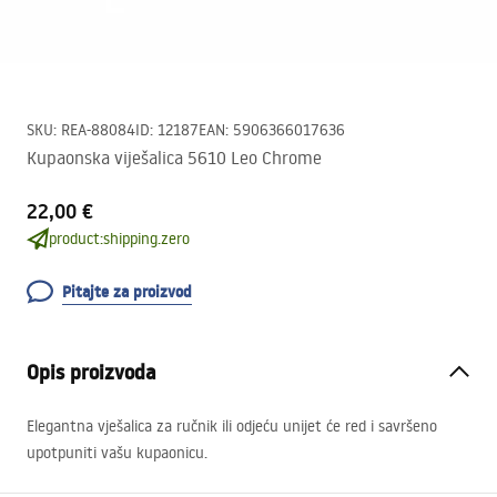
SKU
:
REA-88084
ID
:
12187
EAN
:
5906366017636
Kupaonska viješalica 5610 Leo Chrome
22,00 €
product:shipping.zero
Pitajte za proizvod
Opis proizvoda
Elegantna vješalica za ručnik ili odjeću unijet će red i savršeno
upotpuniti vašu kupaonicu.