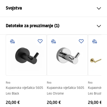
Svojstva
Boja
Krom
Datoteke za preuzimanje (1)
Materijal
Metal
Način montaže
Na vijke
Jamstveni uvjeti
Širina
220
mm
Warranty_Terms_and_Conditions_Accessories_-_24.pdf
Visina
130
mm
Dubina
70
mm
Serija
Leo
Jamstvo
24 mjeseca
Rea
Rea
Rea
Kupaonska viješalica 5605
Kupaonska viješalica 5605
Kupaonska vi
Leo Black
Leo Chrome
Leo Brush Go
20,00 €
20,00 €
29,00 €