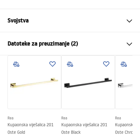
Svojstva
Boja
Četkano zlato
Datoteke za preuzimanje (2)
Materijal
Metal
Način montaže
Na vijke
Sigurnosne informacije
Širina
640
mm
WARUNKI_BEZPIECZENSTWA_AKCESORIA_LAZIENKOWE.
Visina
40
mm
pdf
Dubina
70
mm
Serija
Nico
Jamstveni uvjeti
Jamstvo
24 mjeseca
Warranty_Terms_and_Conditions_Accessories_-_24.pdf
Rea
Rea
Rea
Kupaonska viješalica 201
Kupaonska viješalica 201
Kupaonska vij
Oste Gold
Oste Black
Oste Chrome