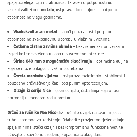
spajajući eleganciju i praktičnost. Izrađen u potpunosti od
metala
visokokvalitetnog
, osigurava dugotrajnost i potpunu
otpornost na vlagu godinama.
Visokokvalitetan metal
– jamči pouzdanost i potpunu
otpornost na svakodnevnu uporabu u vlažnim uvjetima.
Četkana zlatna završna obrada
– bezvremenski, univerzalni
izgled koji se savršeno uklapa u suvremene interijere.
Širina 640 mm s mogućnošću skraćivanja
– optimalna duljina
koja se može prilagoditi vašim potrebama.
Čvrsta montaža vijcima
– osigurava maksimalnu stabilnost i
pouzdano pričvršćivanje čak i pod punim opterećenjem.
Dizajn iz serije Nico
– geometrijska, čista linija koja unosi
harmoniju i moderan red u prostor.
Držač za ručnike Rea Nico
drži ručnike uvijek na svom mjestu –
suhe i spremne za korištenje. Odaberite provjereno rješenje koje
spaja minimalistički dizajn i beskompromisnu funkcionalnost te
uživajte u savršeno uređenoj kupaonici svakog dana.