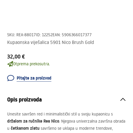
SKU
:
REA-88017
ID
:
12252
EAN
:
5906366017377
Kupaonska viješalica 5901 Nico Brush Gold
32,00 €
Otprema prekosutra.
Pitajte za proizvod
Opis proizvoda
Unesite savršen red i minimalistički stil u svoju kupaonicu s
držalom za ručnike Rea Nico
. Njegova univerzalna završna obrada
četkanom zlatu
u
savršeno se uklapa u moderne trendove,