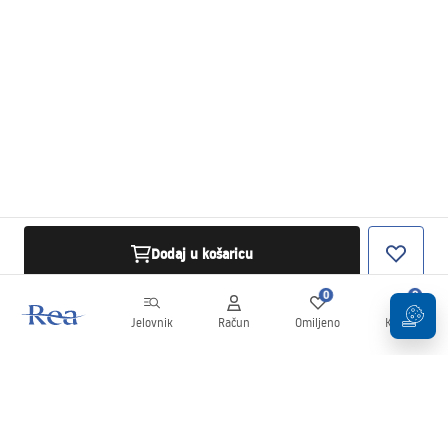
Dodaj u košaricu
0
0
Jelovnik
Račun
Omiljeno
Košarica
Newsletter
Budite u tijeku s novostima i promocijama!