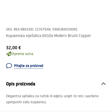
SKU
:
REA-98013
ID
:
11767
EAN
:
5906366019081
Kupaonska viješalica 6610a Modern Brush Copper
32,00 €
Otprema sutra.
Pitajte za proizvod
Opis proizvoda
Elegantna vješalica za ručnik ili odjeću unijet će red i savršeno
upotpuniti vašu kupaonicu.