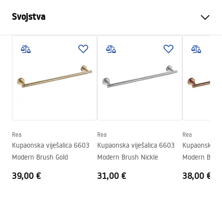
Svojstva
Boja
Četkana bakar
Materijal
Metal
Način montaže
Na vijke
Širina
265
mm
Visina
50
mm
Dubina
80
mm
Rea
Rea
Rea
Serija
Modern
Kupaonska viješalica 6603
Kupaonska viješalica 6603
Kupaonska vi
Jamstvo
24 mjeseca
Modern Brush Gold
Modern Brush Nickle
Modern Brus
39,00 €
31,00 €
38,00 €