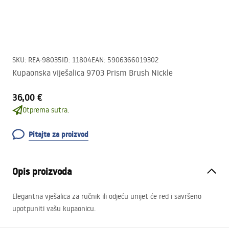
SKU
:
REA-98035
ID
:
11804
EAN
:
5906366019302
Kupaonska viješalica 9703 Prism Brush Nickle
36,00 €
Otprema sutra.
Pitajte za proizvod
Opis proizvoda
Elegantna vješalica za ručnik ili odjeću unijet će red i savršeno
upotpuniti vašu kupaonicu.