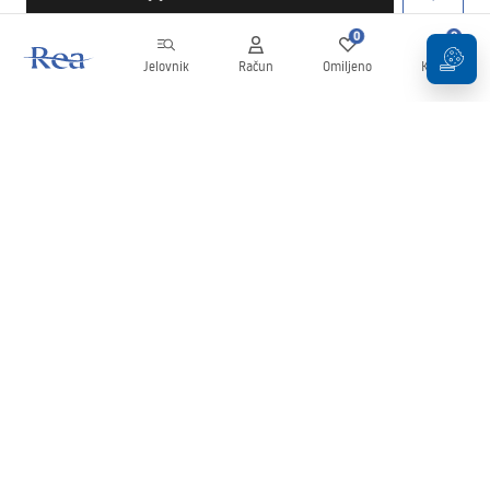
0
0
Jelovnik
Račun
Omiljeno
Košarica
Newsletter
Budite u tijeku s novostima i promocijama!
Prijavi se
Unošenjem i potvrđivanjem svojih podataka pristajete na primanje
newslettera prema uvjetima navedenim u
Pravilima
.