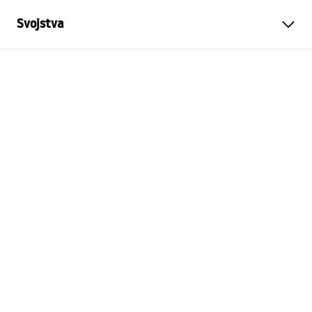
Svojstva
Boja
Četkani čelik
Materijal
Metal
Način montaže
Na vijke
Širina
275
mm
Visina
90
mm
Dubina
65
mm
Serija
Prism
Jamstvo
24 mjeseca