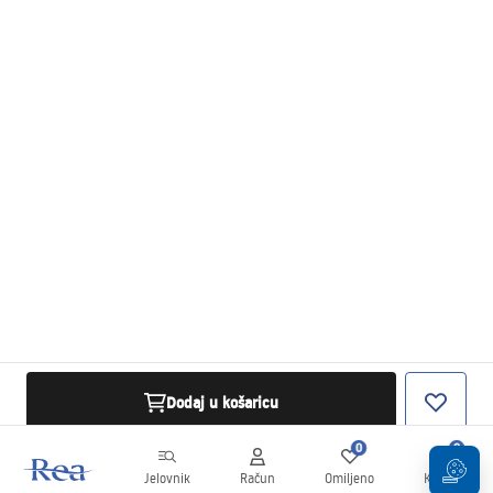
Dodaj u košaricu
0
0
Jelovnik
Račun
Omiljeno
Košarica