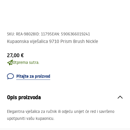
SKU
:
REA-98028
ID
:
11795
EAN
:
5906366019241
Kupaonska viješalica 9710 Prism Brush Nickle
27,00 €
Otprema sutra.
Pitajte za proizvod
Opis proizvoda
Elegantna vješalica za ručnik ili odjeću unijet će red i savršeno
upotpuniti vašu kupaonicu.