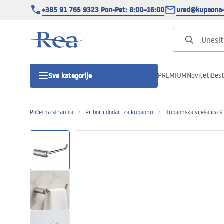
+385 91 765 9323 Pon-Pet: 8:00–16:00
ured@kupaona-
PREMIUM
Noviteti
Best
Sve kategorije
Početna stranica
Pribor i dodaci za kupaonu
Kupaonska viješalica 
Tuš kabine
Tuš vrata
Tuš kade
Tuš Kanalice