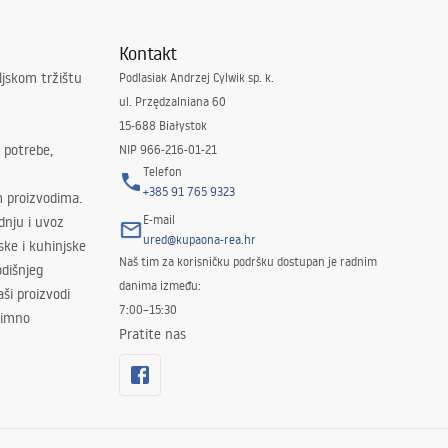
Kontakt
ljskom tržištu
Podlasiak Andrzej Cylwik sp. k.
ul. Przędzalniana 60
15-688 Białystok
 potrebe,
NIP 966-216-01-21
Telefon
+385 91 765 9323
m proizvodima.
E-mail
odnju i uvoz
ured@kupaona-rea.hr
ske i kuhinjske
Naš tim za korisničku podršku dostupan je radnim
dišnjeg
danima između:
ši proizvodi
7:00–15:30
znimno
Pratite nas