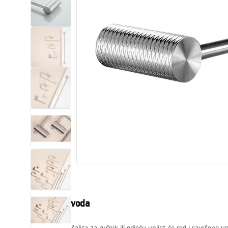
WC školjke
Umivaonici
Kade i paravani
Miješalice, pipe, slavine
Tuševi
Kuhinja
Pribor i kupaonski namještaj
Opis proizvoda