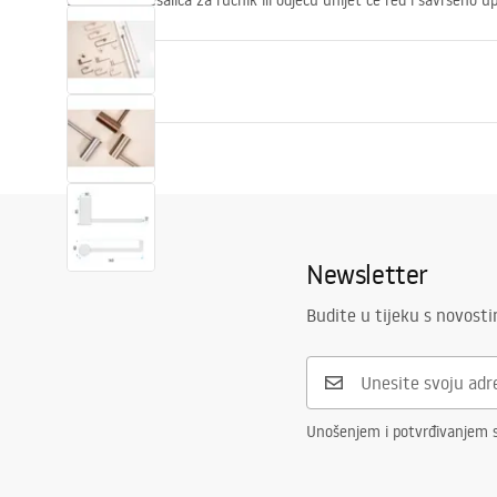
Elegantna vješalica za ručnik ili odjeću unijet će red i savršeno 
Svojstva
Boja
Četkani čeli
Materijal
Metal
Način montaže
Na vijke
Širina
165
mm
Newsletter
Visina
30
mm
Budite u tijeku s novost
Dubina
65
mm
Serija
Prism
Jamstvo
24 mjeseca
Unošenjem i potvrđivanjem 