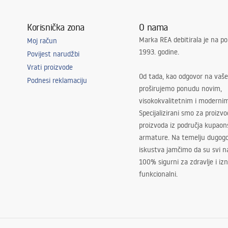
Korisnička zona
O nama
Marka REA debitirala je na po
Moj račun
1993. godine.
Povijest narudžbi
Vrati proizvode
Od tada, kao odgovor na vaše
Podnesi reklamaciju
proširujemo ponudu novim,
visokokvalitetnim i moderni
Specijalizirani smo za proizv
proizvoda iz područja kupaon
armature. Na temelju dugogo
iskustva jamčimo da su svi na
100% sigurni za zdravlje i i
funkcionalni.