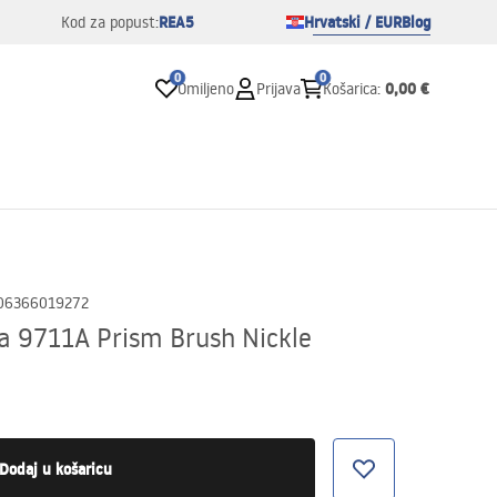
REA5
Hrvatski / EUR
Blog
Kod za popust:
0
0
0,00 €
Omiljeno
Prijava
Košarica
:
06366019272
ca 9711A Prism Brush Nickle
Dodaj u košaricu