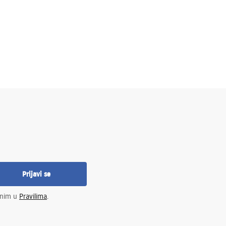
Prijavi se
enim u
Pravilima
.