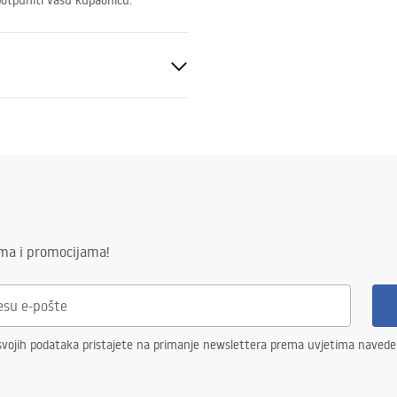
upotpuniti vašu kupaonicu.
k
ima i promocijama!
svojih podataka pristajete na primanje newslettera prema uvjetima naved