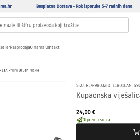
rea.hr
Besplatna Dostava - Rok isporuke 5-7 radnih dana
seller
Rasprodaja
O nama
Kontakt
9711A Prism Brush Nickle
SKU
:
REA-98032
ID
:
11801
EAN
:
59
Kupaonska viješali
24,00 €
Otprema sutra.