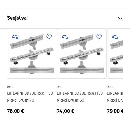
Svojstva
Boja
Crn
Materijal
Metal
Način montaže
Samoljepljiv
Širina
455
mm
Visina
60
mm
Dubina
70
mm
Rea
Rea
Rea
Serija
Moon
LINEARNI ODVOD Rea FILO
LINEARNI ODVOD Rea FILO
LINEARNI OD
Jamstvo
24 mjeseca
Nickel Brush 70
Nickel Brush 60
Nickel Brush
76,00 €
74,00 €
79,00 €