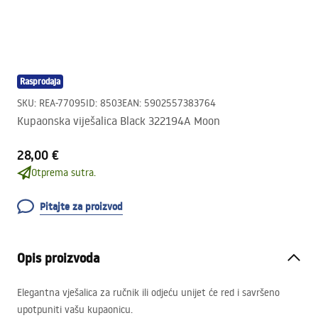
Rasprodaja
SKU
:
REA-77095
ID
:
8503
EAN
:
5902557383764
Kupaonska viješalica Black 322194A Moon
28,00 €
Otprema sutra.
Pitajte za proizvod
Opis proizvoda
Elegantna vješalica za ručnik ili odjeću unijet će red i savršeno
upotpuniti vašu kupaonicu.