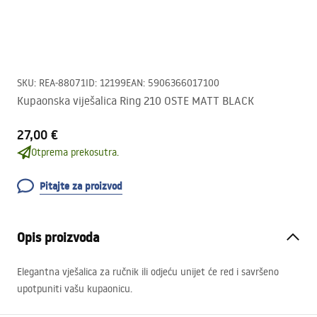
SKU
:
REA-88071
ID
:
12199
EAN
:
5906366017100
Kupaonska viješalica Ring 210 OSTE MATT BLACK
27,00 €
Otprema prekosutra.
Pitajte za proizvod
Opis proizvoda
Elegantna vješalica za ručnik ili odjeću unijet će red i savršeno
upotpuniti vašu kupaonicu.