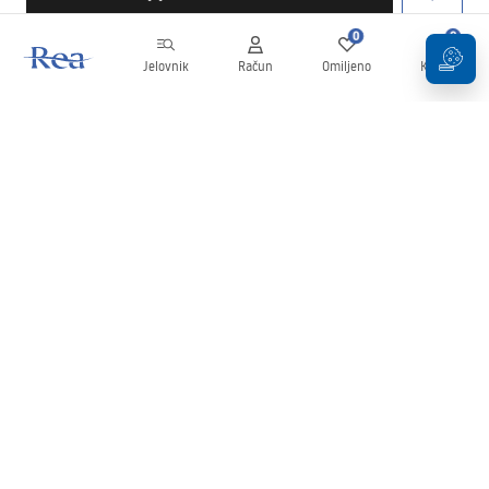
0
0
Jelovnik
Račun
Omiljeno
Košarica
Newsletter
Budite u tijeku s novostima i promocijama!
Prijavi se
Unošenjem i potvrđivanjem svojih podataka pristajete na primanje
newslettera prema uvjetima navedenim u
Pravilima
.