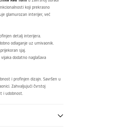
čnike Rea Tomi
u završnoj obradi
nkcionalnosti koji prekrasno
je glamurozan interijer, već
finjen detalj interijera.
dobno odlaganje uz umivaonik.
prijekoran sjaj.
h vijaka dodatno naglašava
obnost i profinjen dizajn. Savršen u
nici. Zahvaljujući čvrstoj
t i udobnost.
to