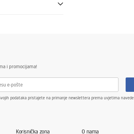
veni uvjeti
nty_Terms_and_Conditions_
ories_-_24.pdf
ima i promocijama!
svojih podataka pristajete na primanje newslettera prema uvjetima naved
Korisnička zona
O nama