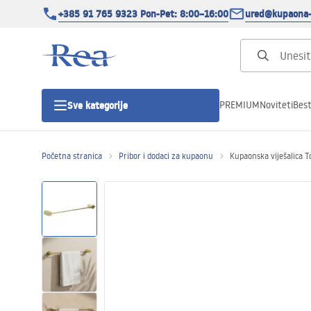
+385 91 765 9323 Pon-Pet: 8:00–16:00
ured@kupaona-
PREMIUM
Noviteti
Best
Sve kategorije
Početna stranica
Pribor i dodaci za kupaonu
Kupaonska viješalica 
Tuš kabine
Tuš vrata
Tuš kade
Tuš Kanalice