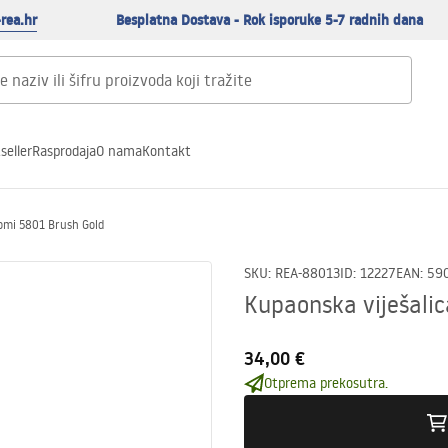
rea.hr
Besplatna Dostava - Rok isporuke 5-7 radnih dana
seller
Rasprodaja
O nama
Kontakt
Tomi 5801 Brush Gold
SKU
:
REA-88013
ID
:
12227
EAN
:
59
Kupaonska viješali
34,00 €
Otprema prekosutra.