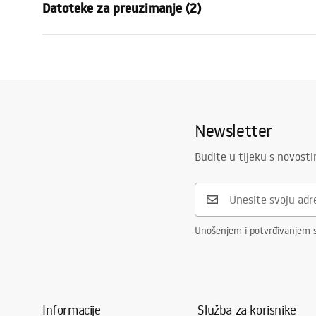
Datoteke za preuzimanje (2)
Materijal
Metal
Način montaže
Na vijke
Sigurnosne informacije
Jamst
Širina
600
mm
WARUNKI_BEZPIECZENSTWA_AKCE
Warra
Visina
30
mm
SORIA_LAZIENKOWE.pdf
Access
Dubina
60
mm
Newsletter
Serija
Tomi
Jamstvo
24 mjeseca
Budite u tijeku s novost
Unošenjem i potvrđivanjem 
Informacije
Služba za korisnike