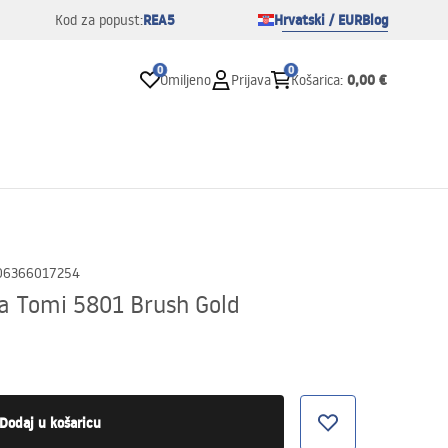
REA5
Hrvatski / EUR
Blog
Kod za popust:
0
0
0,00 €
Omiljeno
Prijava
Košarica
:
06366017254
ca Tomi 5801 Brush Gold
Dodaj u košaricu