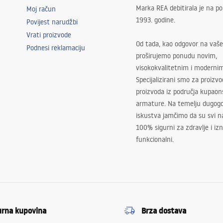
Marka REA debitirala je na po
Moj račun
1993. godine.
Povijest narudžbi
Vrati proizvode
Od tada, kao odgovor na vaše
Podnesi reklamaciju
proširujemo ponudu novim,
visokokvalitetnim i moderni
Specijalizirani smo za proizv
proizvoda iz područja kupaon
armature. Na temelju dugogo
iskustva jamčimo da su svi na
100% sigurni za zdravlje i i
funkcionalni.
urna kupovina
Brza dostava