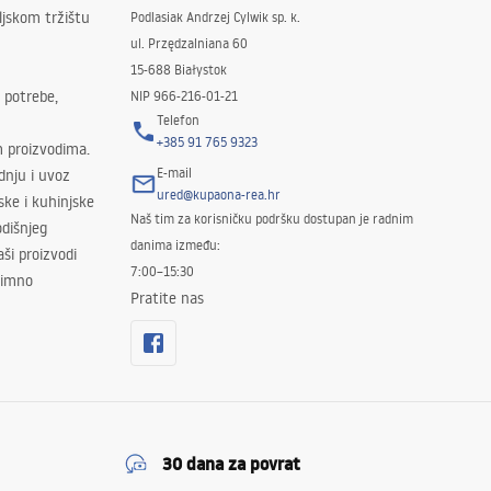
ljskom tržištu
Podlasiak Andrzej Cylwik sp. k.
ul. Przędzalniana 60
15-688 Białystok
 potrebe,
NIP 966-216-01-21
Telefon
+385 91 765 9323
m proizvodima.
E-mail
odnju i uvoz
ured@kupaona-rea.hr
ske i kuhinjske
Naš tim za korisničku podršku dostupan je radnim
dišnjeg
danima između:
ši proizvodi
7:00–15:30
znimno
Pratite nas
30 dana za povrat