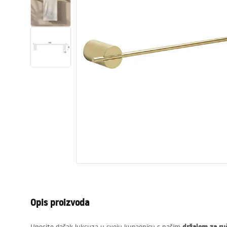
WC školjke
Umivaonici
Kade i paravani
Miješalice, pipe, slavine
Tuševi
Kuhinja
Pribor i kupaonski namještaj
Opis proizvoda