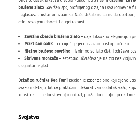
držalom za ru
Unesite dašak luksuza u svoju kupaonicu s našim
brušeno zlato
. Savršen spoj profinjenog dizajna i svakodnevne fu
naglašava prostor umivaonika. Naše držalo ne samo da upotpunju
osigurava pouzdanost i dugotrajnost.
Završna obrada brušeno zlato
– daje luksuznu eleganciju i pro
Praktičan oblik
– omogućuje jednostavan pristup ručniku i u
Nježno brušena površina
– iznimno se lako čisti i održava bes
Skrivena montaža
– estetsko učvršćivanje na zid bez vidljivi
elegantan izgled.
Držač za ručnike Rea Tomi
idealan je izbor za one koji cijene ud
svakom detalju, bit će praktičan i dekorativan dodatak vašoj kupao
konstrukciji i jednostavnoj montaži, pruža dugotrajnu pouzdanos
Svojstva
Boja
Četkano zla