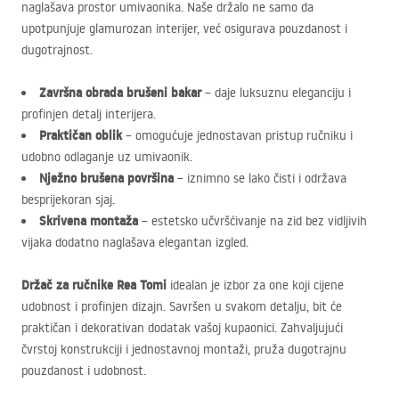
naglašava prostor umivaonika. Naše držalo ne samo da
upotpunjuje glamurozan interijer, već osigurava pouzdanost i
dugotrajnost.
Završna obrada brušeni bakar
– daje luksuznu eleganciju i
profinjen detalj interijera.
Praktičan oblik
– omogućuje jednostavan pristup ručniku i
udobno odlaganje uz umivaonik.
Nježno brušena površina
– iznimno se lako čisti i održava
besprijekoran sjaj.
Skrivena montaža
– estetsko učvršćivanje na zid bez vidljivih
vijaka dodatno naglašava elegantan izgled.
Držač za ručnike Rea Tomi
idealan je izbor za one koji cijene
udobnost i profinjen dizajn. Savršen u svakom detalju, bit će
praktičan i dekorativan dodatak vašoj kupaonici. Zahvaljujući
čvrstoj konstrukciji i jednostavnoj montaži, pruža dugotrajnu
pouzdanost i udobnost.