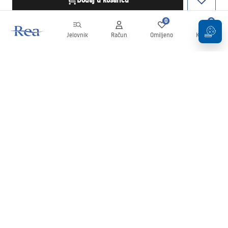
Dodaj u košaricu
0
0
Jelovnik
Račun
Omiljeno
Košarica
Newsletter
Budite u tijeku s novostima i promocijama!
Prijavi se
Unošenjem i potvrđivanjem svojih podataka pristajete na primanje
newslettera prema uvjetima navedenim u
Pravilima
.