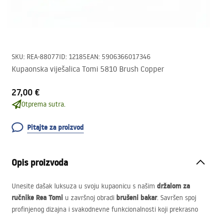
SKU
:
REA-88077
ID
:
12185
EAN
:
5906366017346
Kupaonska viješalica Tomi 5810 Brush Copper
27,00 €
Otprema sutra.
Pitajte za proizvod
Opis proizvoda
držalom za
Unesite dašak luksuza u svoju kupaonicu s našim
ručnike Rea Tomi
brušeni bakar
u završnoj obradi
. Savršen spoj
profinjenog dizajna i svakodnevne funkcionalnosti koji prekrasno