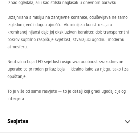
iznad ogledala, ali i kao stilski naglasak u dnevnom boravku.
Dizajnirana s misliju na zahtjevne korisnike, oduševljava ne samo
izgledom, već i dugotrajnošću. Aluminijska konstrukcija u
kromiranoj nijansi daje joj ekskluzivan karakter, dok transparentni
pokrov suptilno raspršuje svjetlost, stvarajući ugodnu, modernu
atmosferu.
Neutralna boja
LED
svjetlosti osigurava udobnost svakodnevne
uporabe te prirodan prikaz boja — idealno kako za njegu, tako i za
opuštanje.
To je više od same rasvjete — to je detalj koji gradi ugođaj cijelog
interijera.
Svojstva
Model
APP1882-1W