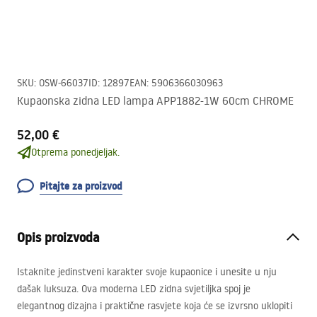
SKU
:
OSW-66037
ID
:
12897
EAN
:
5906366030963
Kupaonska zidna LED lampa APP1882-1W 60cm CHROME
52,00 €
Otprema ponedjeljak.
Pitajte za proizvod
Opis proizvoda
Istaknite jedinstveni karakter svoje kupaonice i unesite u nju
dašak luksuza. Ova moderna
LED
zidna svjetiljka spoj je
elegantnog dizajna i praktične rasvjete koja će se izvrsno uklopiti