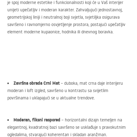
je spoj moderne estetike i funkcionalnosti koji će u Vaš interijer
unijeti upečatljiv i moderan karakter. Zahvaljujući jednostavnoj,
geometrijskoj liniji i neutralnoj boji svjetla, svjetiljka osigurava
savršeno i ravnomjerno osvjetljenje prostora, postajući upečatljiv
element moderne kupaonice, hodnika ili dnevnog boravka.
Završna obrada Crni Mat
– duboka, mat crna daje interijeru
moderan i loft izgled, savršeno u kontrastu sa svijetlim
površinama i uklapajući se u aktualne trendove.
Moderan, fiksni raspored
– horizontalni dizajn temeljen na
elegantnoj, kvadratnoj bazi savršeno se usklađuje s pravokutnim
ogledalima, stvarajući koherentan i skladan aranžman.