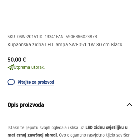
SKU
:
OSW-20151
ID
:
13341
EAN
:
5906366023873
Kupaonska zidna LED lampa SWE051-1W 80 cm Black
50,00 €
Otprema utorak.
Pitajte za proizvod
Opis proizvoda
LED
zidnu svjetiljku u
Istaknite ljepotu svojih ogledala i slika uz
mat crnoj završnoj obradi
. Ovo elegantno rasvjetno tijelo savršen