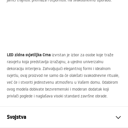
jamči trajnost premaza i otpornost na svakodnevnu uporabu.
LED
zidna svjetiljka Crna
izvrstan je izbor za osobe koje traže
rasvjetu koja predstavlja izražajnu, a ujedno univerzalnu
dekoraciju interijera. Zahvaljujući elegantnoj formi i idealnom
svjetlu, ovaj proizvod ne samo da će olakšati svakodnevne rituale,
već će i stvoriti jedinstvenu atmosferu u Vašem domu. Odabirom
ovog modela dobivate bezvremenski i moderan dodatak koji
privlači poglede i naglašava visoki standard završne obrade.
Svojstva