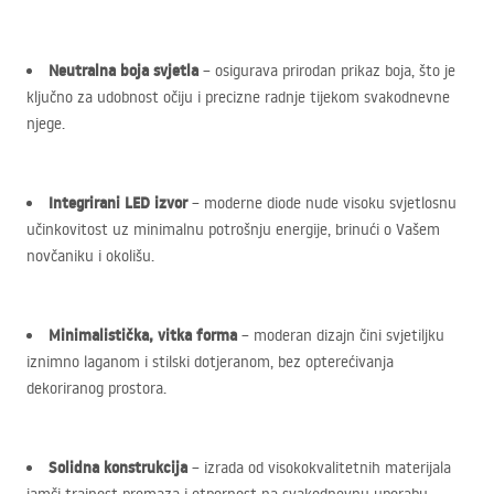
Neutralna boja svjetla
– osigurava prirodan prikaz boja, što je
ključno za udobnost očiju i precizne radnje tijekom svakodnevne
njege.
Integrirani
LED
izvor
– moderne diode nude visoku svjetlosnu
učinkovitost uz minimalnu potrošnju energije, brinući o Vašem
novčaniku i okolišu.
Minimalistička, vitka forma
– moderan dizajn čini svjetiljku
iznimno laganom i stilski dotjeranom, bez opterećivanja
dekoriranog prostora.
Solidna konstrukcija
– izrada od visokokvalitetnih materijala