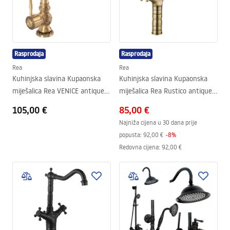
Rasprodaja
Rasprodaja
Rea
Rea
Kuhinjska slavina Kupaonska
Kuhinjska slavina Kupaonska
miješalica Rea VENICE antique
miješalica Rea Rustico antique
bronze
gold
105,00 €
85,00 €
Najniža cijena u 30 dana prije
popusta:
92,00 €
-
8
%
Redovna cijena
:
92,00 €