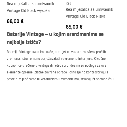
Rea miješalica za umivaonik
Rea
Rea miješalica za umivaonik
Vintage Old Black wysoka
Vintage Old Black Niska
88,00 €
85,00 €
Baterije Vintage – u kojim aranžmanima se
najbolje ističu?
Baterije Vintage, kako ime kaže, prenijet će vas u atmosferu prošlih
vremena, istovremeno osvježavajući suvremene interijere. Klasične
kupaonice uređene u vintage ili retro stilu idealna su podloga za ove
elemente opreme. Zlatne završne obrade i crna sjajno kontrastiraju s
pastelnim pločicama ili keramičkim umivaonicima, stvarajući harmoničnu
cjelinu. S druge strane, u minimalističkim kupaonicama gdje prevladavaju
jednostavni oblici i neutralne boje, baterija Vintage može biti zanimljiv
kontrastni element.
Baterije Vintage — klasični stil s modernim
pristupom
Ne smije se zaboraviti na romantične aranžmane u kojima baterija Vintage