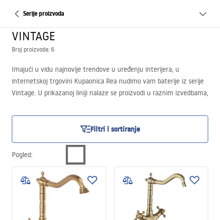
Serije proizvoda
VINTAGE
Broj proizvoda: 6
Imajući u vidu najnovije trendove u uređenju interijera, u
internetskoj trgovini Kupaonica Rea nudimo vam baterije iz serije
Vintage. U prikazanoj liniji nalaze se proizvodi u raznim izvedbama,
obuhvaćajući kako umivaonske modele, tako i tuš setove. Nudimo
izuzetno moderne završne obrade, poput antiknog zlata i
patinirane crne. Ispunjavajući različite preferencije, baterije
Filtri i sortiranje
Vintage opremljene su miješalicom koja omogućuje jednostavnu
kontrolu i tlaka i temperature vode, osiguravajući udobnost
Pogled
:
upotrebe na najvišoj razini. Dodatno nudimo varijante s dvije
neovisne ručice zanimljivih oblika.