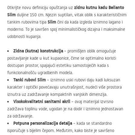
zidnu kutnu kadu Bellanto
Otkrijte novu definiciju opuštanja uz
Slim
duljine 150 cm. Njezin suptilan, vitak oblik s karakterističnim
Slim
tankim rubovima tipa
čini da kada izgleda iznimno lagano i
moderno. To je savršen spoj minimalističkog dizajna i maksimalne
udobnosti kupanja.
Zidna (kutna) konstrukcija
– promišljen oblik omogućuje
postavljanje kade u kut kupaonice, čime se optimalno koristi
dostupan prostor, spajajući estetiku samostojećih kada s
funkcionalnošću ugradbenih modela.
Tanki rubovi Slim
– iznimno uski rubovi daju kadi luksuzan
karakter i optički povećavaju unutrašnjost, nudeći više prostora
iznutra uz zadržavanje kompaktnih vanjskih dimenzija.
Visokokvalitetni sanitarni akril
– ovaj materijal izvrsno
zadržava toplinu vode, ugodan je na dodir i iznimno jednostavan
za održavanje.
Potpuna personalizacija detalja
– kada se standardno
isporučuje s bijelim čepom. Međutim, kako biste je savršeno