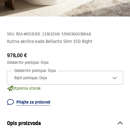
SKU
:
REA-W0583
ID
:
13361
EAN
:
5906366038648
Kutna akrilna kada Bellanto Slim 150 Right
978,00 €
Odaberite poklopac čepa
Odaberite poklopac čepa
Otprema utorak.
Pitajte za proizvod
Opis proizvoda