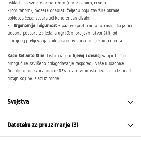
uskladili sa svojom armaturom (npr. zlatnom, crnom ili
kromiranom), možete odabrati željenu boju završne obrade
poklopca čepa, stvarajući koherentan dizajn.
Ergonomija i sigurnost
– pažljivo profiliran unutrašnji dio jamči
udobnu potporu za leđa, a ugrađeni preljevni otvor štiti od
slučajnog prelijevanja vode, osiguravajući mir tijekom odmora.
Kada Bellanto Slim
lijevoj i desnoj
dostupna je u
varijanti, što
omogućuje savršeno prilagođavanje rasporedu Vaše kupaonice.
Odabirom proizvoda marke
REA
birate vrhunsku kvalitetu izrade i
dizajn koji ne izlazi iz mode.
Svojstva
Tip kade
Kutna
Datoteke za preuzimanje (3)
Boja
Bijela
Materijal
Akril