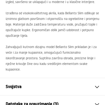
izgled, savršeno se uklapajući i u moderne i u klasične interijere.
Izrađena od visokokvalitetnog akrila, kada Bellanto Slim odlikuje se
iznimno glatkom površinom i otpornošću na ogrebotine i promjenu
boje. Materijal duže zadržava temperaturu vode, pružajući tople i
opuštajuće kupke. Ergonomičan oblik jamči udobnost i potpuno
opuštanje tijela.
Zahvaljujući kutnom dizajnu model Bellanto Slim prikladan je i za
veće i za manje kupaonice, omogućujući funkcionalno
iskorištavanje prostora. Suptilna završna obrada, precizne linije i
nježne krivulje čine ovu kadu središnjim elementom svake
kupaonice.
Svojstva
Tip kade
Kutna
Datoteke za preuzimanje (3)