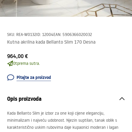
SKU
:
REA-W0132
ID
:
12004
EAN
:
5906366020032
Kutna akrilna kada Bellanto Slim 170 Desna
964,00 €
Otprema sutra.
Pitajte za proizvod
Opis proizvoda
Kada Bellanto Slim je izbor za one koji cijene eleganciju,
minimalizam i najveću udobnost. Njezin suptilan, tanak oblik s
karakteristično uskim rubovima daje kupaonici moderan i lagan