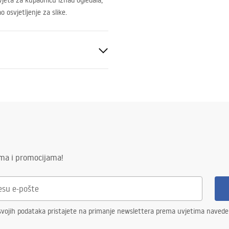
svjeta za kupaonicu iznad ogledala,
o osvjetljenje za slike.
ima i promocijama!
0V - ~240V
ika
 lm
svojih podataka pristajete na primanje newslettera prema uvjetima naved
LED izvor