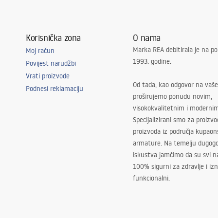
LED izvor
Korisnička zona
O nama
Marka REA debitirala je na po
Moj račun
1993. godine.
Povijest narudžbi
Vrati proizvode
Od tada, kao odgovor na vaše
Podnesi reklamaciju
proširujemo ponudu novim,
aonica, hodnik, kuhinja, dječja
visokokvalitetnim i moderni
ća soba, univerzalne
Specijalizirani smo za proizv
proizvoda iz područja kupaon
armature. Na temelju dugogo
adjustment
iskustva jamčimo da su svi na
100% sigurni za zdravlje i i
funkcionalni.