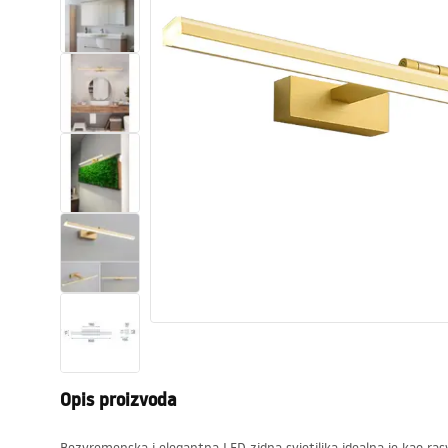
WC školjke
Umivaonici
Kade i paravani
Miješalice, pipe, slavine
Tuševi
Kuhinja
Pribor i kupaonski namještaj
Opis proizvoda