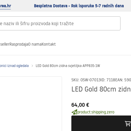
rea.hr
Besplatna Dostava - Rok isporuke 5-7 radnih dana
seller
Rasprodaja
O nama
Kontakt
onici iznad ogledala
LED Gold 80cm zidna svjetiljka APP835-1W
SKU
:
OSW-07013
ID
:
7118
EAN
:
59
LED Gold 80cm zidn
64,00 €
product:shipping.zero