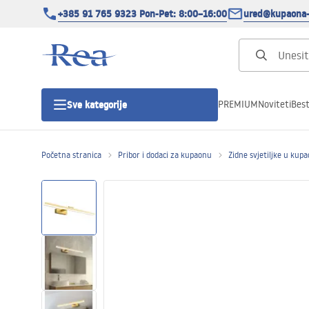
+385 91 765 9323 Pon-Pet: 8:00–16:00
ured@kupaona-
PREMIUM
Noviteti
Best
Sve kategorije
Početna stranica
Pribor i dodaci za kupaonu
Zidne svjetiljke u kupa
Tuš kabine
Tuš vrata
Tuš kade
Tuš Kanalice