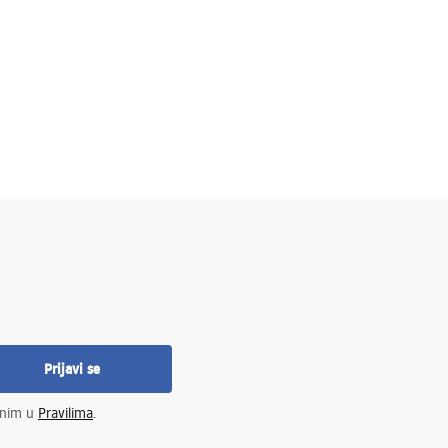
Prijavi se
enim u
Pravilima
.