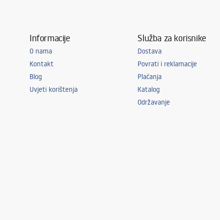
Korištena nit
Integrirani 
Boja svjetla
neutralna
Informacije
Služba za korisnike
Temperatura boje
4000K
O nama
Dostava
Uključen izvor svjetlosti
Da
Kontakt
Povrati i reklamacije
Energetska klasa
A - G
Blog
Plaćanja
Uvjeti korištenja
IP klasifikacije
Katalog
IP20
Održavanje
Prostorija
ured, blagov
soba, spava
Moć
16W
dodatne značajke
tilt angle 