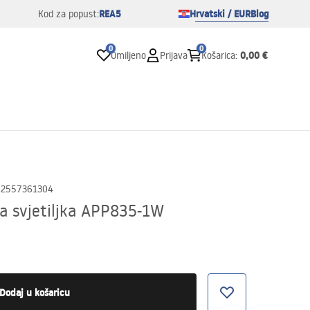
REA5
Hrvatski / EUR
Blog
Kod za popust:
0
0
0,00 €
Omiljeno
Prijava
Košarica
:
02557361304
a svjetiljka APP835-1W
Dodaj u košaricu