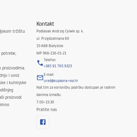
Kontakt
ljskom tržištu
Podlasiak Andrzej Cylwik sp. k.
ul. Przędzalniana 60
15-688 Białystok
 potrebe,
NIP 966-216-01-21
Telefon
+385 91 765 9323
m proizvodima.
E-mail
odnju i uvoz
ured@kupaona-rea.hr
ske i kuhinjske
Naš tim za korisničku podršku dostupan je radnim
dišnjeg
danima između:
ši proizvodi
7:00–15:30
znimno
Pratite nas