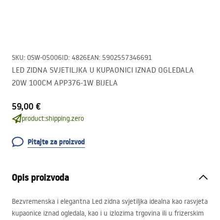
SKU
:
OSW-05006
ID
:
4826
EAN
:
5902557346691
LED ZIDNA SVJETILJKA U KUPAONICI IZNAD OGLEDALA
20W 100CM APP376-1W BIJELA
59,00 €
product:shipping.zero
Pitajte za proizvod
Opis proizvoda
Bezvremenska i elegantna Led zidna svjetiljka idealna kao rasvjeta
kupaonice iznad ogledala, kao i u izlozima trgovina ili u frizerskim