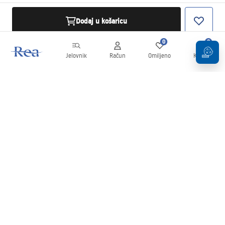
Dodaj u košaricu
0
0
Jelovnik
Račun
Omiljeno
Košarica
Newsletter
Budite u tijeku s novostima i promocijama!
Prijavi se
Unošenjem i potvrđivanjem svojih podataka pristajete na primanje
newslettera prema uvjetima navedenim u
Pravilima
.