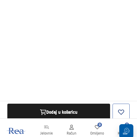
Dodaj u košaricu
0
0
Jelovnik
Račun
Omiljeno
Košarica