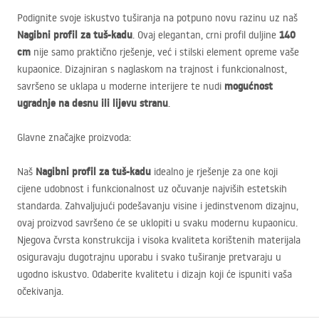
Podignite svoje iskustvo tuširanja na potpuno novu razinu uz naš
Nagibni profil za tuš-kadu
140
. Ovaj elegantan, crni profil duljine
cm
nije samo praktično rješenje, već i stilski element opreme vaše
kupaonice. Dizajniran s naglaskom na trajnost i funkcionalnost,
mogućnost
savršeno se uklapa u moderne interijere te nudi
ugradnje na desnu ili lijevu stranu
.
Glavne značajke proizvoda:
Nagibni profil za tuš-kadu
Naš
idealno je rješenje za one koji
cijene udobnost i funkcionalnost uz očuvanje najviših estetskih
standarda. Zahvaljujući podešavanju visine i jedinstvenom dizajnu,
ovaj proizvod savršeno će se uklopiti u svaku modernu kupaonicu.
Njegova čvrsta konstrukcija i visoka kvaliteta korištenih materijala
osiguravaju dugotrajnu uporabu i svako tuširanje pretvaraju u
ugodno iskustvo. Odaberite kvalitetu i dizajn koji će ispuniti vaša
očekivanja.