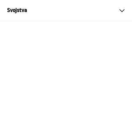
Svojstva
Tip proizvoda
Padna letvica
Boja
Crn
Materijal
Nehrđajući čelik
Duljina
1400
mm
Visina
27
mm
Širina
37
mm
Debljina čelika
1
mm
Mogućnost rezanja
Da
Side
Right, Left
Jamstvo
24 mjeseca