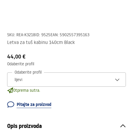
SKU
:
REA-K3218
ID
:
9525
EAN
:
5902557395163
Letva za tuš kabinu 140cm Black
44,00 €
Odaberite profil
Odaberite profil
Otprema sutra.
Pitajte za proizvod
Opis proizvoda