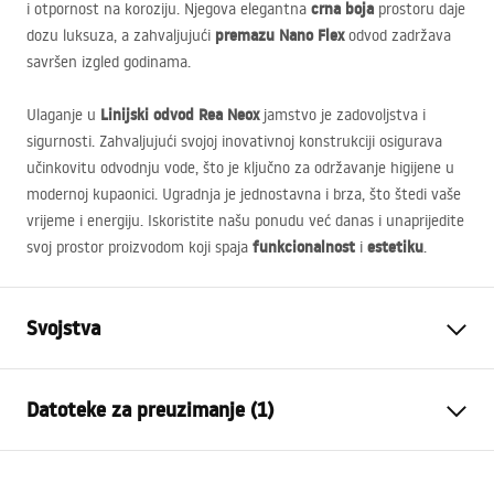
crna boja
i otpornost na koroziju. Njegova elegantna
prostoru daje
premazu Nano Flex
dozu luksuza, a zahvaljujući
odvod zadržava
savršen izgled godinama.
Linijski odvod Rea Neox
Ulaganje u
jamstvo je zadovoljstva i
sigurnosti. Zahvaljujući svojoj inovativnoj konstrukciji osigurava
učinkovitu odvodnju vode, što je ključno za održavanje higijene u
modernoj kupaonici. Ugradnja je jednostavna i brza, što štedi vaše
vrijeme i energiju. Iskoristite našu ponudu već danas i unaprijedite
funkcionalnost
estetiku
svoj prostor proizvodom koji spaja
i
.
Svojstva
Vrsta odvoda
Standardni
Datoteke za preuzimanje (1)
Tip sifona
jednostavan
Duljina kanalice (cm)
100
Montažne upute
Materijal kanalice
Nehrđajući čelik AISI 304