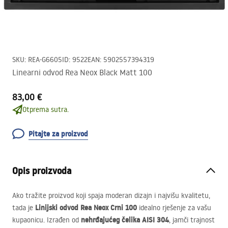
SKU
:
REA-G6605
ID
:
9522
EAN
:
5902557394319
Linearni odvod Rea Neox Black Matt 100
83,00 €
Otprema sutra.
Pitajte za proizvod
Opis proizvoda
Ako tražite proizvod koji spaja moderan dizajn i najvišu kvalitetu,
Linijski odvod Rea Neox Crni 100
tada je
idealno rješenje za vašu
nehrđajućeg čelika
AISI
304
kupaonicu. Izrađen od
, jamči trajnost