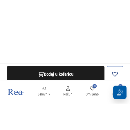
Dodaj u košaricu
0
0
Jelovnik
Račun
Omiljeno
Košarica
Newsletter
Budite u tijeku s novostima i promocijama!