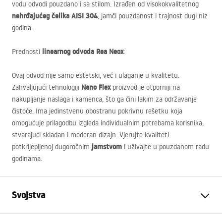
vodu odvodi pouzdano i sa stilom. Izrađen od visokokvalitetnog
nehrđajućeg čelika
AISI
304
, jamči pouzdanost i trajnost dugi niz
godina.
linearnog odvoda Rea Neox
Prednosti
:
Ovaj odvod nije samo estetski, već i ulaganje u kvalitetu.
Nano Flex
Zahvaljujući tehnologiji
proizvod je otporniji na
nakupljanje naslaga i kamenca, što ga čini lakim za održavanje
čistoće. Ima jedinstvenu obostranu pokrivnu rešetku koja
omogućuje prilagodbu izgleda individualnim potrebama korisnika,
stvarajući skladan i moderan dizajn. Vjerujte kvaliteti
jamstvom
potkrijepljenoj dugoročnim
i uživajte u pouzdanom radu
godinama.
Svojstva
Vrsta odvoda
Standardni