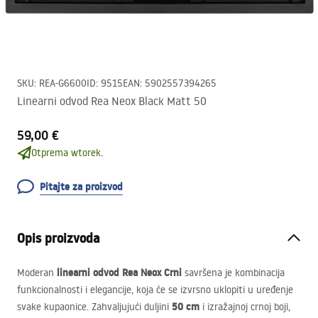
SKU
:
REA-G6600
ID
:
9515
EAN
:
5902557394265
Linearni odvod Rea Neox Black Matt 50
59,00 €
Otprema wtorek.
Pitajte za proizvod
Opis proizvoda
linearni odvod Rea Neox Crni
Moderan
savršena je kombinacija
funkcionalnosti i elegancije, koja će se izvrsno uklopiti u uređenje
50 cm
svake kupaonice. Zahvaljujući duljini
i izražajnoj crnoj boji,