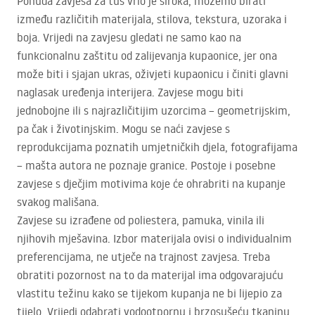
Ponuda zavjesa za tuš vrlo je široka, možemo birati
između različitih materijala, stilova, tekstura, uzoraka i
boja. Vrijedi na zavjesu gledati ne samo kao na
funkcionalnu zaštitu od zalijevanja kupaonice, jer ona
može biti i sjajan ukras, oživjeti kupaonicu i činiti glavni
naglasak uređenja interijera. Zavjese mogu biti
jednobojne ili s najrazličitijim uzorcima – geometrijskim,
pa čak i životinjskim. Mogu se naći zavjese s
reprodukcijama poznatih umjetničkih djela, fotografijama
– mašta autora ne poznaje granice. Postoje i posebne
zavjese s dječjim motivima koje će ohrabriti na kupanje
svakog mališana.
Zavjese su izrađene od poliestera, pamuka, vinila ili
njihovih mješavina. Izbor materijala ovisi o individualnim
preferencijama, ne utječe na trajnost zavjesa. Treba
obratiti pozornost na to da materijal ima odgovarajuću
vlastitu težinu kako se tijekom kupanja ne bi lijepio za
tijelo. Vrijedi odabrati vodootpornu i brzosušeću tkaninu.