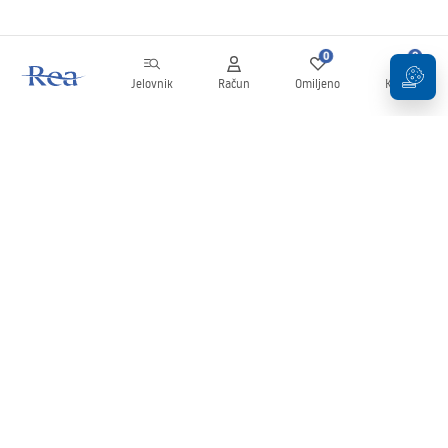
0
0
Jelovnik
Račun
Omiljeno
Košarica
Newsletter
Budite u tijeku s novostima i promocijama!
Prijavi se
Unošenjem i potvrđivanjem svojih podataka pristajete na primanje
newslettera prema uvjetima navedenim u
Pravilima
.