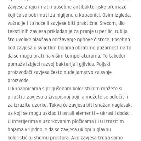
Zavjese znaju imati i posebne antibakterijske premaze
koji će se pobrinuti za higijenu u kupaonici. Osim izgleda,
važno je i to hoće li zavjese biti praktične. Srećom, dio
tekstilnih zavjesa prikladan je za pranje u perilici rublja,
što uvelike olakšava održavanje njihove čistoće. Posebno
kod zavjesa u svijetlim bojama obratimo pozornost na to
da se mogu prati na višim temperaturama. To također
pomaže izbjeći razvoj bakterija i gljivica. Poljski
proizvođači zavjesa često nude jamstvo za svoje
proizvode.
U kupaonicama s prigušenom koloristikom možete si
priuštiti zavjesu u živopisnoj boji, a možete se odlučiti i
za izrazite uzorke. Takva će zavjesa biti snažan naglasak,
uz koji se mogu uskladiti ostali elementi – ukrasi i dodaci.
U interijerima s uzorkovanim pločicama ili u izrazitim
bojama vrijedno je da se zavjesa uklopi u glavnu
kolorističku shemu prostora. Ako zavjesa treba samo