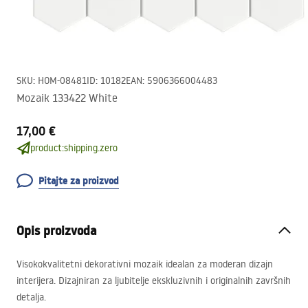
SKU
:
HOM-08481
ID
:
10182
EAN
:
5906366004483
Mozaik 133422 White
17,00 €
product:shipping.zero
Pitajte za proizvod
Opis proizvoda
Visokokvalitetni dekorativni mozaik idealan za moderan dizajn
interijera. Dizajniran za ljubitelje ekskluzivnih i originalnih završnih
detalja.