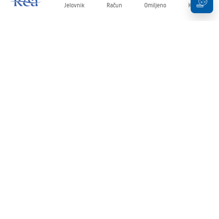
Jelovnik
Račun
Omiljeno
Košarica
Newsletter
Budite u tijeku s novostima i promocijama!
Prijavi se
Unošenjem i potvrđivanjem svojih podataka pristajete na primanje
newslettera prema uvjetima navedenim u
Pravilima
.