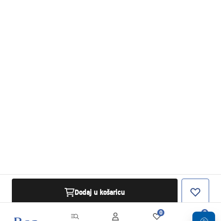
Dodaj u košaricu
0
0