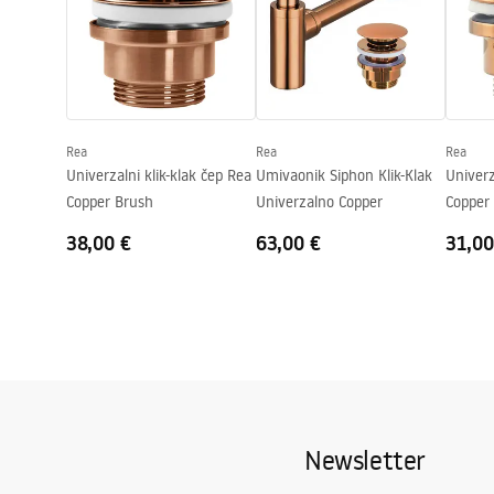
Visina
140
mm
Dubina
115
mm
Oblik
Okrugli
Otvor za slavinu
NE
Rea
Rea
Rea
Preljevna rupa
NE
Univerzalni klik-klak čep Rea
Umivaonik Siphon Klik-Klak
Univerz
Copper Brush
Univerzalno Copper
Copper
38,00 €
63,00 €
31,00
Newsletter