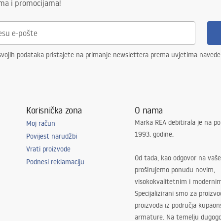
ima i promocijama!
svojih podataka pristajete na primanje newslettera prema uvjetima naved
Korisnička zona
O nama
Marka REA debitirala je na po
Moj račun
1993. godine.
Povijest narudžbi
Vrati proizvode
Od tada, kao odgovor na vaše
Podnesi reklamaciju
proširujemo ponudu novim,
visokokvalitetnim i moderni
Specijalizirani smo za proizv
proizvoda iz područja kupaon
armature. Na temelju dugogo