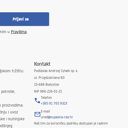
Prijavi se
enim u
Pravilima
.
Kontakt
ljskom tržištu
Podlasiak Andrzej Cylwik sp. k.
ul. Przędzalniana 60
15-688 Białystok
 potrebe,
NIP 966-216-01-21
Telefon
+385 91 765 9323
m proizvodima.
E-mail
odnju i uvoz
ured@kupaona-rea.hr
ske i kuhinjske
Naš tim za korisničku podršku dostupan je radnim
dišnjeg