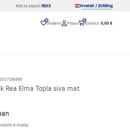
REA5
Hrvatski / EUR
Blog
Kod za popust:
0
0
0,00 €
Omiljeno
Prijava
Košarica
:
2557336890
k Rea Elma Topla siva mat
pan
putem e-maila.