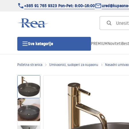
+385 91 765 9323 Pon-Pet: 8:00–16:00
ured@kupaona-
PREMIUM
Noviteti
Best
Sve kategorije
Početna stranica
Umivaonici, sudoperi za kupaonu
Nasadni umivao
Tuš kabine
Tuš vrata
Tuš kade
Tuš Kanalice