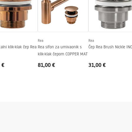
Rea
Rea
alni klik-klak čep Rea
Rea sifon za umivaonik s
Čep Rea Brush Nickle IN
klik-klak čepom COPPER MAT
 €
81,00 €
31,00 €