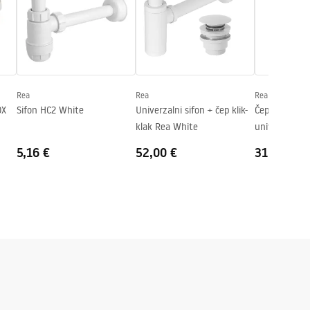
Rea
Rea
Rea
OX
Sifon HC2 White
Univerzalni sifon + čep klik-
Čep za umiva
klak Rea White
univerzalni k
Brushed GOL
5,16 €
52,00 €
31,00 €