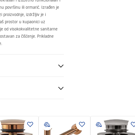
krasan i izuzetno funkcionalan i
 površinu ili ormarić. Izrađen je
proizvodnje, izdržljiv je i
vaš prostor u kupaonici uz
 je od visokokvalitetne sanitarne
dnostavan za čišćenje. Prikladne
e.
eramika
veni uvjeti
nty_Terms_and_Conditions_
_-_5.pdf