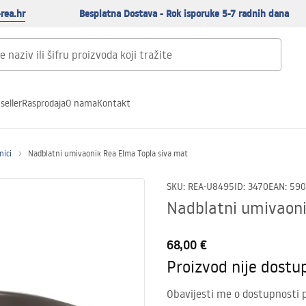
rea.hr
Besplatna Dostava - Rok isporuke 5-7 radnih dana
seller
Rasprodaja
O nama
Kontakt
nici
Nadblatni umivaonik Rea Elma Topla siva mat
SKU
:
REA-U8495
ID
:
3470
EAN
:
590
Nadblatni umivaoni
68,00 €
Proizvod nije dostu
Obavijesti me o dostupnosti 