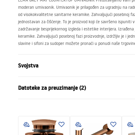
ELMA
GREY
MAT
COUNTERTOP
UMIVAONIK
Predstavljamo vam pre
moderan umivaonik. Umivaonik je prilagođen za ugradnju na radnu
od visokokvalitetne sanitarne keramike. Zahvaljujući posebnoj fazi 
jednostavan za čišćenje. To je proizvod koji će savršeno ispuniti 
zadržavanje besprijekornog izgleda i estetike interijera. Izrađena
keramike. Zahvaljujući posebnoj fazi proizvodnje, izdržljiv je i je
slavine i sifoni za sudoper možete pronaći u ponudi naše trgovin
Svojstva
Način montaže
Na ploču
Datoteke za preuzimanje (2)
Materijal
Sanitarna k
Boja
Siva
Jamst
Završetak
Mat
Montažne upute
Warra
Basin.pdf
Duljina
450
mm
Basins
Širina
450
mm