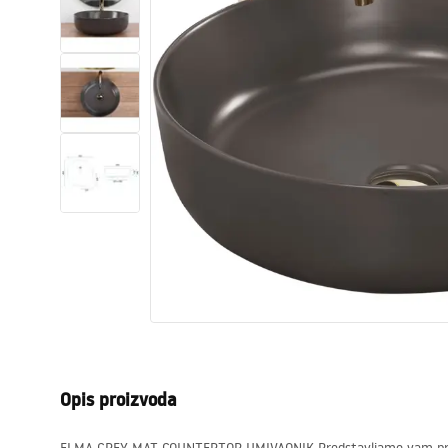
WC školjke
Umivaonici
Kade i paravani
Miješalice, pipe, slavine
Tuševi
Kuhinja
Pribor i kupaonski namještaj
Opis proizvoda