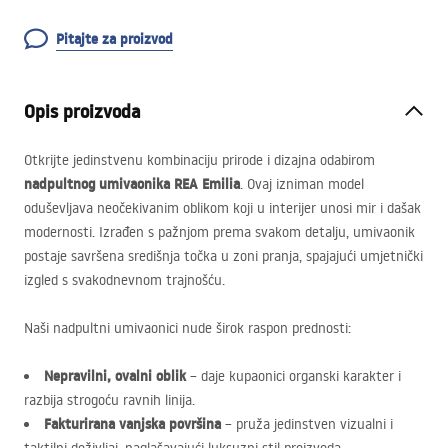
Pitajte za proizvod
Opis proizvoda
Otkrijte jedinstvenu kombinaciju prirode i dizajna odabirom
nadpultnog umivaonika
REA
Emilia
. Ovaj izniman model
oduševljava neočekivanim oblikom koji u interijer unosi mir i dašak
modernosti. Izrađen s pažnjom prema svakom detalju, umivaonik
postaje savršena središnja točka u zoni pranja, spajajući umjetnički
izgled s svakodnevnom trajnošću.
Naši nadpultni umivaonici nude širok raspon prednosti:
Nepravilni, ovalni oblik
– daje kupaonici organski karakter i
razbija strogoću ravnih linija.
Fakturirana vanjska površina
– pruža jedinstven vizualni i