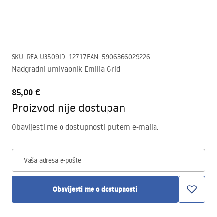
SKU
:
REA-U3509
ID
:
12717
EAN
:
5906366029226
Nadgradni umivaonik Emilia Grid
85,00 €
Proizvod nije dostupan
Obavijesti me o dostupnosti putem e-maila.
Vaša adresa e-pošte
Obavijesti me o dostupnosti