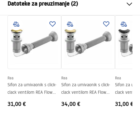
Datoteke za preuzimanje (2)
Materijal
Sanitarna keramika
Boja
Ecru, Imitacija kamena
Montažne upute
Završetak
Mat
Basin.pdf
Duljina
560
mm
Širina
370
mm
Jamstveni uvjeti
Visina
135
mm
Warranty_Terms_and_Conditions_Basins_-_5.pdf
Dubina
110
mm
Oblik
Ovalni, Asimetrični
Rea
Rea
Rea
Sifon za umivaonik s click-
Sifon za umivaonik s click-
Sifon za umiv
Otvor za slavinu
NE
clack ventilom REA Flow
clack ventilom REA Flow
clack ventil
Preljevna rupa
NE
Gold
Brush Gold
Black
31,00 €
34,00 €
31,00 €