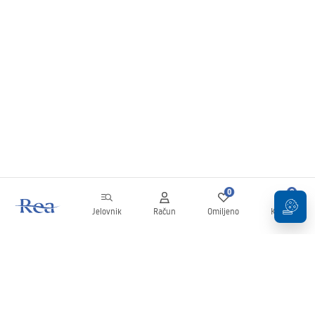
0
0
Jelovnik
Račun
Omiljeno
Košarica
Newsletter
Budite u tijeku s novostima i promocijama!