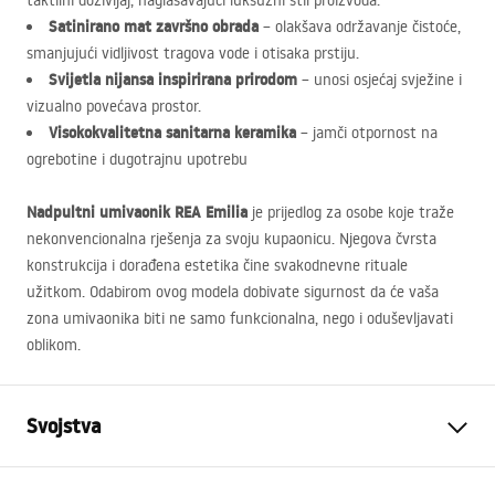
taktilni doživljaj, naglašavajući luksuzni stil proizvoda.
Satinirano mat završno obrada
– olakšava održavanje čistoće,
smanjujući vidljivost tragova vode i otisaka prstiju.
Svijetla nijansa inspirirana prirodom
– unosi osjećaj svježine i
vizualno povećava prostor.
Visokokvalitetna sanitarna keramika
– jamči otpornost na
ogrebotine i dugotrajnu upotrebu
Nadpultni umivaonik
REA
Emilia
je prijedlog za osobe koje traže
nekonvencionalna rješenja za svoju kupaonicu. Njegova čvrsta
konstrukcija i dorađena estetika čine svakodnevne rituale
užitkom. Odabirom ovog modela dobivate sigurnost da će vaša
zona umivaonika biti ne samo funkcionalna, nego i oduševljavati
oblikom.
Svojstva
Način montaže
Na ploču