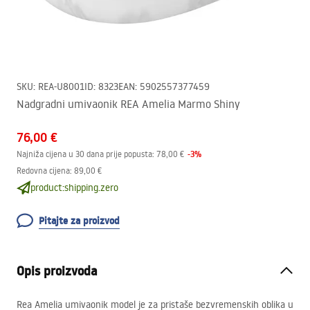
SKU
:
REA-U8001
ID
:
8323
EAN
:
5902557377459
Nadgradni umivaonik REA Amelia Marmo Shiny
76,00 €
-
3
%
Najniža cijena u 30 dana prije popusta:
78,00 €
Redovna cijena
:
89,00 €
product:shipping.zero
Pitajte za proizvod
Opis proizvoda
Rea Amelia umivaonik model je za pristaše bezvremenskih oblika u