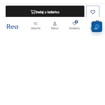
Dodaj u košaricu
0
0
Jelovnik
Račun
Omiljeno
Košarica
Newsletter
Budite u tijeku s novostima i promocijama!
Prijavi se
Unošenjem i potvrđivanjem svojih podataka pristajete na primanje
newslettera prema uvjetima navedenim u
Pravilima
.