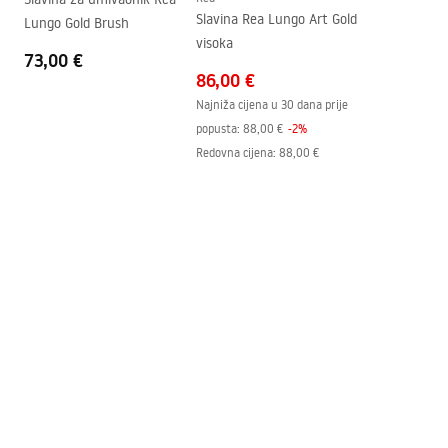
Otvor za slavinu
NE
Warranty_Terms_and_Conditions_Basins_-_5.pdf
Slavina Rea Lungo Art Gold
Lungo Gold Brush
Preljevna rupa
NE
visoka
73,00 €
86,00 €
Najniža cijena u 30 dana prije
popusta:
88,00 €
-
2
%
Redovna cijena
:
88,00 €