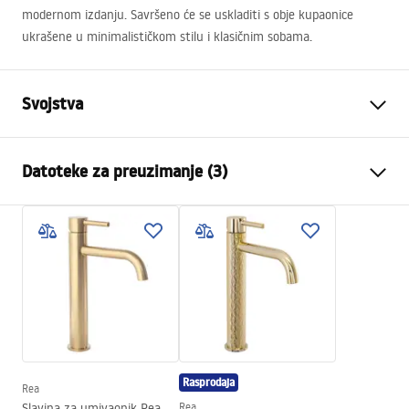
modernom izdanju. Savršeno će se uskladiti s obje kupaonice
ukrašene u minimalističkom stilu i klasičnim sobama.
Svojstva
Način montaže
Na ploču
Datoteke za preuzimanje (3)
Materijal
Sanitarna keramika
Boja
Imitacija kamena
Montažne upute
Završetak
Sjajni
Basin.pdf
Duljina
480
mm
Širina
345
mm
Warunki bezpieczeństwa
Visina
135
mm
WARUNKI BEZPIECZENSTWA UMYWALKI.pdf
Dubina
105
mm
Rasprodaja
Oblik
Ovalni
Rea
Jamstveni uvjeti
Slavina za umivaonik Rea
Rea