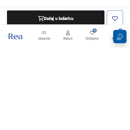
Dodaj u košaricu
0
0
Jelovnik
Račun
Omiljeno
Košarica
Newsletter
Budite u tijeku s novostima i promocijama!
Prijavi se
Unošenjem i potvrđivanjem svojih podataka pristajete na primanje