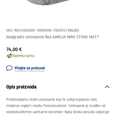
SKU
:
REA-U9109
ID
:
9990
EAN
:
5902557396283
Nadgradni umivaonik Rea AMELIA MINI STONE MATT
74,00 €
Otprema sutra.
Pitajte za proizvod
Opis proizvoda
Predstavljamo stolni umivaonik koji će vašoj kupaonici dati
moderan izgled i visoku funkcionalnost. Umivaonik je izrađen od
visokokvalitetne sanitarne keramike. Naša široka ponuda uključuje